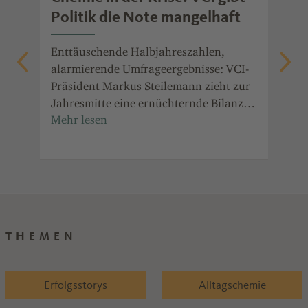
Politik die Note mangelhaft
we
ic
re.
Enttäuschende Halbjahreszahlen,
ie
alarmierende Umfrageergebnisse: VCI-
Wie
ur
Präsident Markus Steilemann zieht zur
Che
Jahresmitte eine ernüchternde Bilanz
ger
n
für die chemisch-pharmazeutische
zei
Industrie und fordert konsequente
und
Reformen.
Ein
THEMEN
Erfolgsstorys
Alltagschemie