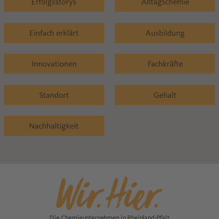
Erfolgsstorys
Alltagschemie
Einfach erklärt
Ausbildung
Innovationen
Fachkräfte
Standort
Gehalt
Nachhaltigkeit
Die Chemieunternehmen in Rheinland-Pfalz