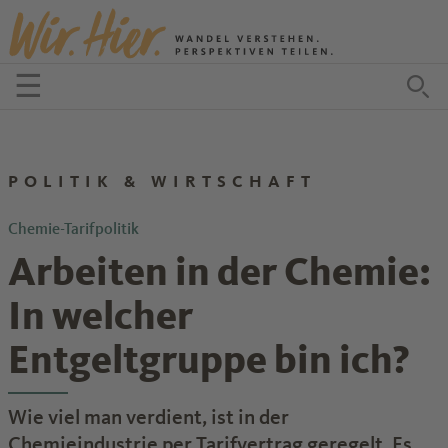
Zum Inhalt springen
☰
Menü öffnen
Zu
POLITIK & WIRTSCHAFT
Chemie-Tarifpolitik
Arbeiten in der Chemie:
In welcher
Entgeltgruppe bin ich?
Wie viel man verdient, ist in der
Chemieindustrie per Tarifvertrag geregelt. Es