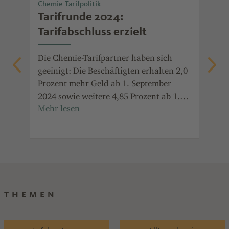
Chemie-Tarifpolitik
Arb
Tarifrunde 2024:
Wi
Tarifabschluss erzielt
ne
zu
nen
Die Chemie-Tarifpartner haben sich
geeinigt: Die Beschäftigten erhalten 2,0
Kul
Prozent mehr Geld ab 1. September
för
das
2024 sowie weitere 4,85 Prozent ab 1.
erf
April 2025. Die Laufzeit beträgt 20
das
Monate.
Ges
Vie
Div
THEMEN