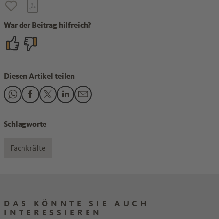
War der Beitrag hilfreich?
Diesen Artikel teilen
Den Beitrag "Willkommenskultur: „Auf neue Teammitglieder
Den Beitrag "Willkommenskultur: „Auf neue Teammitgli
Den Beitrag "Willkommenskultur: „Auf neue Teamm
Den Beitrag "Willkommenskultur: „Auf neue T
Den Beitrag "Willkommenskultur: „Auf n
Schlagworte
Fachkräfte
DAS KÖNNTE SIE AUCH
INTERESSIEREN