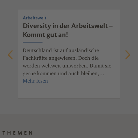
Arbeitswelt
Arb
Diversity in der Arbeitswelt –
Vo
Kommt gut an!
Wa
De
Deutschland ist auf ausländische
Fachkräfte angewiesen. Doch die
Sie
werden weltweit umworben. Damit sie
in 
gerne kommen und auch bleiben,
pro
d
braucht es eine gelebte
ihn
Willkommenskultur. Beispiele aus der
wec
Chemieindustrie in Rheinland-Pfalz
ist
zeigen, wie das gelingen kann.
THEMEN