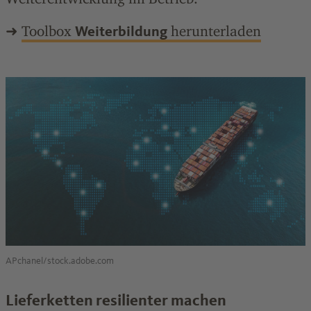
➜
Toolbox
herunterladen
Weiterbildung
APchanel/stock.adobe.com
Lieferketten resilienter machen