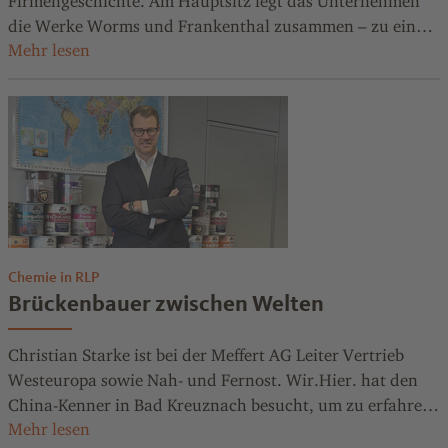
Firmengeschichte. Am Hauptsitz legt das Unternehmen
die Werke Worms und Frankenthal zusammen – zu einer
hocheffizienten Produktion. Wie es gelingt, trotz
ungünstiger Standortbedingungen wettbewerbsfähig zu
bleiben.
Chemie in RLP
Brückenbauer zwischen Welten
Christian Starke ist bei der Meffert AG Leiter Vertrieb
Westeuropa sowie Nah- und Fernost. Wir.Hier. hat den
China-Kenner in Bad Kreuznach besucht, um zu erfahren:
Wie ticken die Chinesen eigentlich, was schätzen sie an