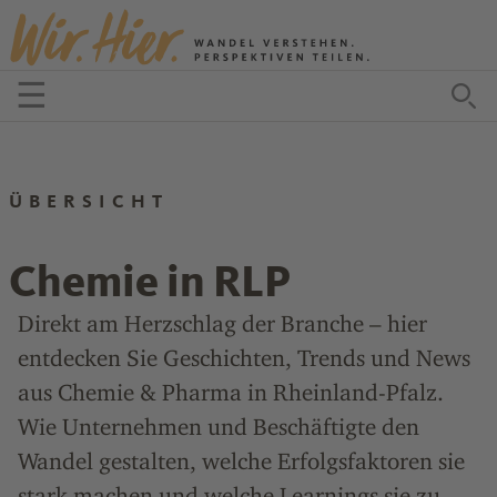
Zum Inhalt springen
☰
Menü öffnen
Zu
ÜBERSICHT
Chemie in RLP
Direkt am Herzschlag der Branche – hier
entdecken Sie Geschichten, Trends und News
aus Chemie & Pharma in Rheinland-Pfalz.
Wie Unternehmen und Beschäftigte den
Wandel gestalten, welche Erfolgsfaktoren sie
stark machen und welche Learnings sie zu