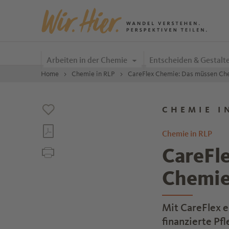
Zum Inhalt springen
Arbeiten in der Chemie
Entscheiden & Gestalt
Home
Chemie in RLP
CareFlex Chemie: Das müssen Ch
CHEMIE I
Chemie in RLP
CareFl
Chemie
Mit CareFlex 
finanzierte Pf