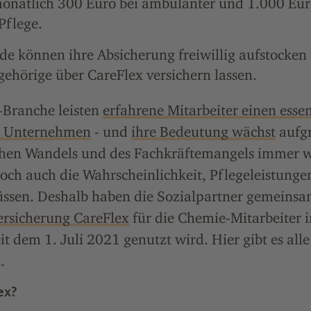
monatlich 300 Euro bei ambulanter und 1.000 Eur
Pflege.
de können ihre Absicherung freiwillig aufstocken
ehörige über CareFlex versichern lassen.
-Branche leisten
erfahrene Mitarbeiter einen essen
ie Unternehmen
- und
ihre Bedeutung wächst
aufg
en Wandels und des Fachkräftemangels immer we
edoch auch die Wahrscheinlichkeit, Pflegeleistung
sen. Deshalb haben die Sozialpartner gemeinsa
ersicherung CareFlex
für die Chemie-Mitarbeiter 
eit dem 1. Juli 2021 genutzt wird. Hier gibt es all
.
ex?