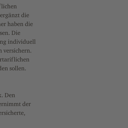
flichen
 ergänzt die
ner haben die
sen. Die
ng individuell
 versichern.
rtariflichen
en sollen.
x. Den
bernimmt der
ersicherte,