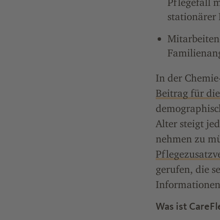
Pflegefall 
stationärer 
Mitarbeiten
Familienang
In der Chemie
Beitrag für d
demographisch
Alter steigt j
nehmen zu müs
Pflegezusatzv
gerufen, die s
Informationen
Was ist CareFl