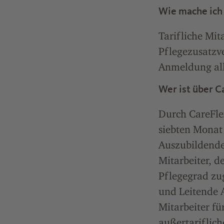
Wie mache ich
Tarifliche Mit
Pflegezusatzv
Anmeldung alle
Wer ist über C
Durch CareFle
siebten Monat 
Auszubildende
Mitarbeiter, d
Pflegegrad zu
und Leitende A
Mitarbeiter fü
außertariflich