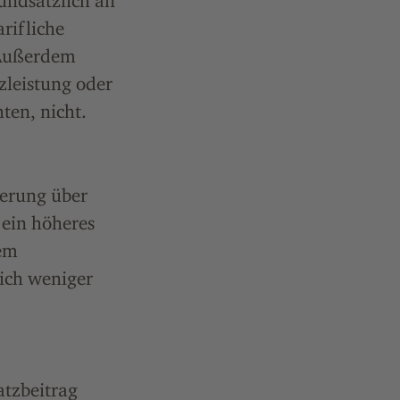
undsätzlich an
rifliche
. Außerdem
zleistung oder
ten, nicht.
herung über
 ein höheres
tem
lich weniger
tzbeitrag