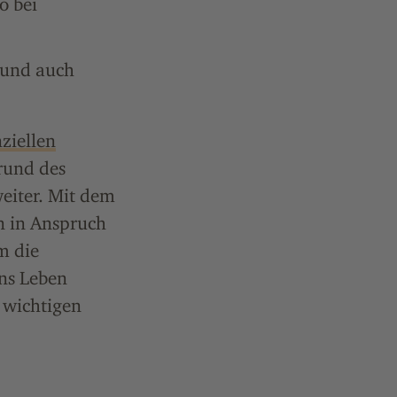
o bei
 und auch
ziellen
rund des
iter. Mit dem
en in Anspruch
m die
ins Leben
e wichtigen