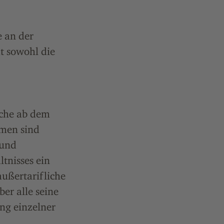
e an der
t sowohl die
nche ab dem
hmen sind
 und
tnisses ein
ußertarifliche
er alle seine
ung einzelner