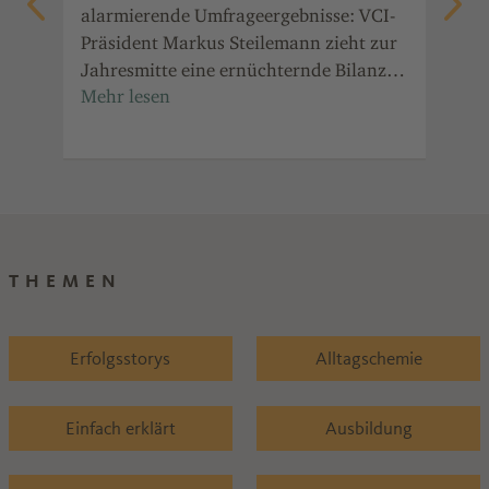
ie
alarmierende Umfrageergebnisse: VCI-
Wie
ur
Präsident Markus Steilemann zieht zur
Che
Jahresmitte eine ernüchternde Bilanz
ger
n
für die chemisch-pharmazeutische
zei
Industrie und fordert konsequente
und
Reformen.
Ein
THEMEN
Erfolgsstorys
Alltagschemie
Einfach erklärt
Ausbildung