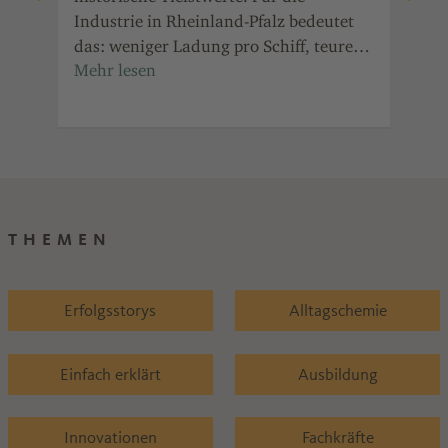
Industrie in Rheinland-Pfalz bedeutet
Prä
it
das: weniger Ladung pro Schiff, teurere
Jah
in
Transporte und Ausweichrouten.
für
Ind
Ref
THEMEN
Erfolgsstorys
Alltagschemie
Einfach erklärt
Ausbildung
Innovationen
Fachkräfte