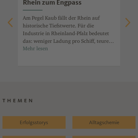
t
Rhein zum Engpass
Po
die
Am Pegel Kaub fällt der Rhein auf
Ent
auf
historische Tiefstwerte. Für die
ala
Industrie in Rheinland-Pfalz bedeutet
Prä
it
das: weniger Ladung pro Schiff, teurere
Jah
in
Transporte und Ausweichrouten.
für
Ind
Ref
THEMEN
Erfolgsstorys
Alltagschemie