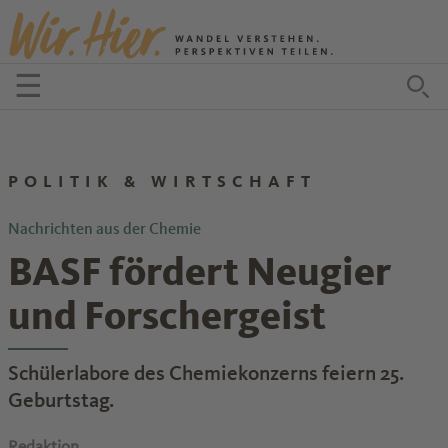
Zum Inhalt springen
☰
Menü öffnen
Zu
POLITIK & WIRTSCHAFT
Nachrichten aus der Chemie
BASF fördert Neugier
und Forschergeist
Schülerlabore des Chemiekonzerns feiern 25.
Geburtstag.
Redaktion