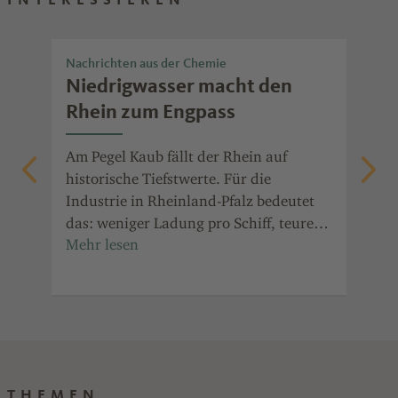
Nachrichten aus der Chemie
Nac
Niedrigwasser macht den
Ch
t
Rhein zum Engpass
Po
die
Am Pegel Kaub fällt der Rhein auf
Ent
auf
historische Tiefstwerte. Für die
ala
Industrie in Rheinland-Pfalz bedeutet
Prä
it
das: weniger Ladung pro Schiff, teurere
Jah
in
Transporte und Ausweichrouten.
für
Ind
Ref
THEMEN