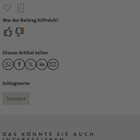
War der Beitrag hilfreich?
Diesen Artikel teilen
Den Beitrag "Chemie-Konjunktur: Unter den Erwartungen" t
Den Beitrag "Chemie-Konjunktur: Unter den Erwartunge
Den Beitrag "Chemie-Konjunktur: Unter den Erwar
Den Beitrag "Chemie-Konjunktur: Unter den 
Den Beitrag "Chemie-Konjunktur: Unter 
Schlagworte
Standort
DAS KÖNNTE SIE AUCH
INTERESSIEREN