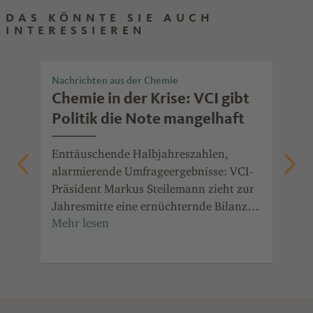
DAS KÖNNTE SIE AUCH
INTERESSIEREN
Nachrichten aus der Chemie
Chem
Chemie in der Krise: VCI gibt
Ar
Politik die Note mangelhaft
we
ic
re.
Enttäuschende Halbjahreszahlen,
ie
alarmierende Umfrageergebnisse: VCI-
Wie
ur
Präsident Markus Steilemann zieht zur
Che
Jahresmitte eine ernüchternde Bilanz
ger
n
für die chemisch-pharmazeutische
zei
Industrie und fordert konsequente
und
Reformen.
Ein