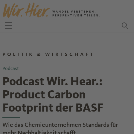
Zum Inhalt springen
☰
Menü öffnen
Zu
POLITIK & WIRTSCHAFT
Podcast
Podcast Wir. Hear.:
Product Carbon
Footprint der BASF
Wie das Chemieunternehmen Standards für
mehr Nachhaltigkeit schafft.