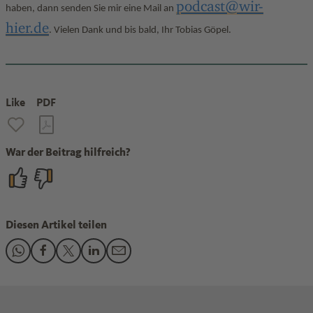
podcast@wir-
haben, dann senden Sie mir eine Mail an
hier.de
. Vielen Dank und bis bald, Ihr Tobias Göpel.
Like
PDF
War der Beitrag hilfreich?
Diesen Artikel teilen
Den Beitrag "Podcast Wir. Hear. - ChatGPT: Wie profitieren
Den Beitrag "Podcast Wir. Hear. - ChatGPT: Wie profit
Den Beitrag "Podcast Wir. Hear. - ChatGPT: Wie pr
Den Beitrag "Podcast Wir. Hear. - ChatGPT: W
Den Beitrag "Podcast Wir. Hear. - ChatG