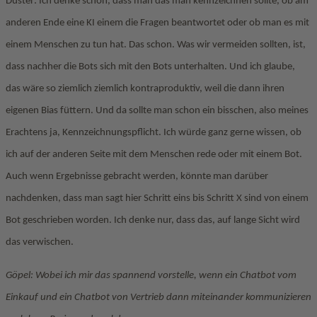
Düster: Ich denke schon, dass man das man kennzeichnen sollte, ob am
anderen Ende eine KI einem die Fragen beantwortet oder ob man es mit
einem Menschen zu tun hat. Das schon. Was wir vermeiden sollten, ist,
dass nachher die Bots sich mit den Bots unterhalten. Und ich glaube,
das wäre so ziemlich ziemlich kontraproduktiv, weil die dann ihren
eigenen Bias füttern. Und da sollte man schon ein bisschen, also meines
Erachtens ja, Kennzeichnungspflicht. Ich würde ganz gerne wissen, ob
ich auf der anderen Seite mit dem Menschen rede oder mit einem Bot.
Auch wenn Ergebnisse gebracht werden, könnte man darüber
nachdenken, dass man sagt hier Schritt eins bis Schritt X sind von einem
Bot geschrieben worden. Ich denke nur, dass das, auf lange Sicht wird
das verwischen.
Göpel: Wobei ich mir das spannend vorstelle, wenn ein Chatbot vom
Einkauf und ein Chatbot von Vertrieb dann miteinander kommunizieren