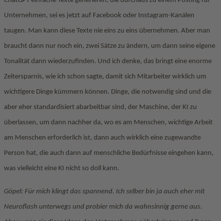
ChatGPT einfache Texte generieren, die durchaus zu einem Posting für
Unternehmen, sei es jetzt auf Facebook oder Instagram-Kanälen
taugen. Man kann diese Texte nie eins zu eins übernehmen. Aber man
braucht dann nur noch ein, zwei Sätze zu ändern, um dann seine eigene
Tonalität dann wiederzufinden. Und ich denke, das bringt eine enorme
Zeitersparnis, wie ich schon sagte, damit sich Mitarbeiter wirklich um
wichtigere Dinge kümmern können. Dinge, die notwendig sind und die
aber eher standardisiert abarbeitbar sind, der Maschine, der KI zu
überlassen, um dann nachher da, wo es am Menschen, wichtige Arbeit
am Menschen erforderlich ist, dann auch wirklich eine zugewandte
Person hat, die auch dann auf menschliche Bedürfnisse eingehen kann,
was vielleicht eine KI nicht so doll kann.
Göpel: Für mich klingt das spannend. Ich selber bin ja auch eher mit
Neuroflash unterwegs und probier mich da wahnsinnig gerne aus.