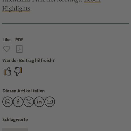
Highlights
.
Like
PDF
War der Beitrag hilfreich?
Diesen Artikel teilen
Den Beitrag "VCI mahnt mehr Geld für Forschung an" teile
Den Beitrag "VCI mahnt mehr Geld für Forschung an" t
Den Beitrag "VCI mahnt mehr Geld für Forschung a
Den Beitrag "VCI mahnt mehr Geld für Forsch
Den Beitrag "VCI mahnt mehr Geld für F
Schlagworte