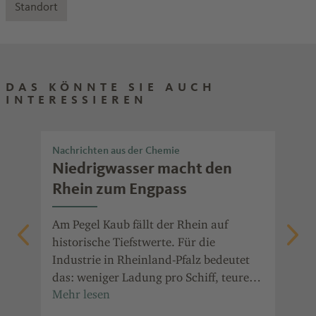
Standort
DAS KÖNNTE SIE AUCH
INTERESSIEREN
Nachrichten aus der Chemie
Nac
Niedrigwasser macht den
Ch
t
Rhein zum Engpass
Po
die
Am Pegel Kaub fällt der Rhein auf
Ent
auf
historische Tiefstwerte. Für die
ala
Industrie in Rheinland-Pfalz bedeutet
Prä
it
das: weniger Ladung pro Schiff, teurere
Jah
in
Transporte und Ausweichrouten.
für
Ind