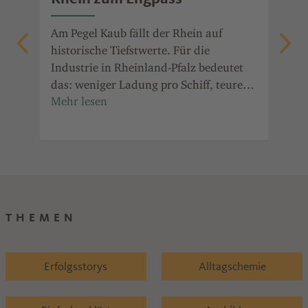
die
Am Pegel Kaub fällt der Rhein auf
Ent
auf
historische Tiefstwerte. Für die
ala
Industrie in Rheinland-Pfalz bedeutet
Prä
it
das: weniger Ladung pro Schiff, teurere
Jah
in
Transporte und Ausweichrouten.
für
Ind
Ref
THEMEN
Erfolgsstorys
Alltagschemie