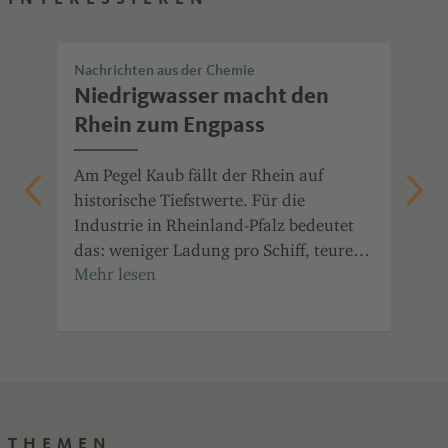
Nachrichten aus der Chemie
Nac
Niedrigwasser macht den
Ch
t
Rhein zum Engpass
Po
die
Am Pegel Kaub fällt der Rhein auf
Ent
auf
historische Tiefstwerte. Für die
ala
Industrie in Rheinland-Pfalz bedeutet
Prä
it
das: weniger Ladung pro Schiff, teurere
Jah
in
Transporte und Ausweichrouten.
für
Ind
Ref
THEMEN