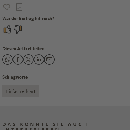
War der Beitrag hilfreich?
Diesen Artikel teilen
Den Beitrag "So fliegen Vögel nicht gegen Glas" teilen auf 
Den Beitrag "So fliegen Vögel nicht gegen Glas" teilen 
Den Beitrag "So fliegen Vögel nicht gegen Glas" te
Den Beitrag "So fliegen Vögel nicht gegen Gla
Den Beitrag "So fliegen Vögel nicht gege
Schlagworte
Einfach erklärt
DAS KÖNNTE SIE AUCH
INTERESSIEREN