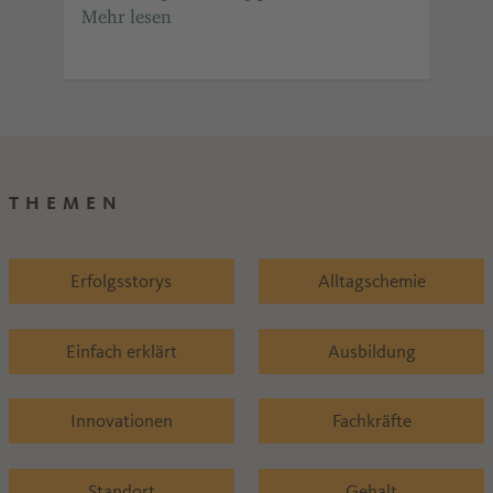
in
Transporte und Ausweichrouten.
für
Ind
Ref
THEMEN
Erfolgsstorys
Alltagschemie
Einfach erklärt
Ausbildung
Innovationen
Fachkräfte
Standort
Gehalt