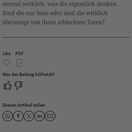
einmal wirklich, was die eigentlich denken.
Sind die nur böse oder sind die wirklich
überzeugt von ihren schlechten Taten?
Like
PDF
War der Beitrag hilfreich?
Diesen Artikel teilen
Den Beitrag "Bernhard Hoëcker: "Ich finde die Natur so der
Den Beitrag "Bernhard Hoëcker: "Ich finde die Natur so
Den Beitrag "Bernhard Hoëcker: "Ich finde die Nat
Den Beitrag "Bernhard Hoëcker: "Ich finde di
Den Beitrag "Bernhard Hoëcker: "Ich fin