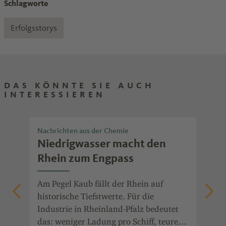
Schlagworte
Erfolgsstorys
DAS KÖNNTE SIE AUCH
INTERESSIEREN
Nachrichten aus der Chemie
Nac
Niedrigwasser macht den
Ch
t
Rhein zum Engpass
Po
die
Am Pegel Kaub fällt der Rhein auf
Ent
auf
historische Tiefstwerte. Für die
ala
Industrie in Rheinland-Pfalz bedeutet
Prä
it
das: weniger Ladung pro Schiff, teurere
Jah