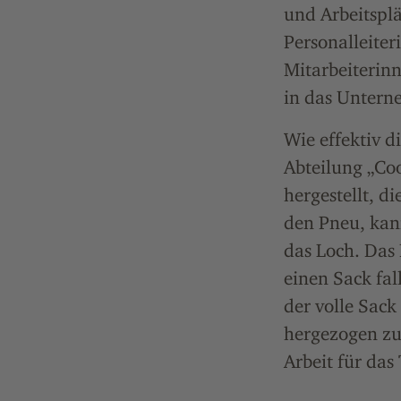
und Arbeitsplä
Personalleiter
Mitarbeiterinn
in das Untern
Wie effektiv d
Abteilung „Co
hergestellt, d
den Pneu, kann
das Loch. Das 
einen Sack fal
der volle Sack
hergezogen zu
Arbeit für da