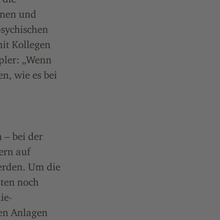
inen und
psychischen
mit Kollegen
pler: „Wenn
n, wie es bei
 – bei der
ern auf
werden. Um die
sten noch
ie-
den Anlagen