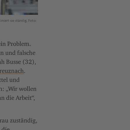
miert sie ständig. Foto:
ein Problem.
n und falsche
h Busse (32),
Kreuznach
.
ttel und
h: „Wir wollen
 die Arbeit“,
Frau zuständig,
e die