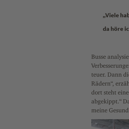
„Viele ha
da höre i
Busse analysi
Verbesserungen
teuer. Dann di
Rädern“, erzäh
dort steht ein
abgekippt.“ Da
meine Gesundh