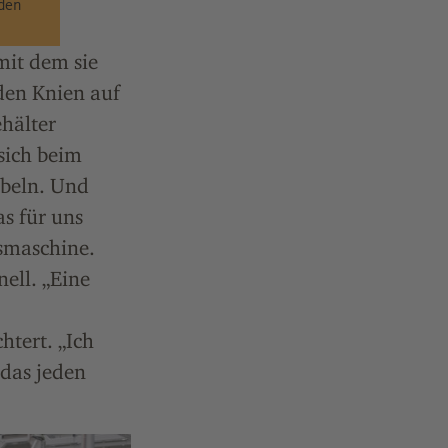
 den
mit dem sie
 den Knien auf
hälter
sich beim
bbeln. Und
as für uns
gsmaschine.
nell. „Eine
htert. „Ich
 das jeden