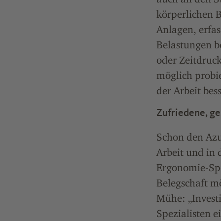
körperlichen 
Anlagen, erfa
Belastungen be
oder Zeitdruc
möglich probie
der Arbeit bes
Zufriedene, g
Schon den Azub
Arbeit und in 
Ergonomie-Spez
Belegschaft mö
Mühe: „Invest
Spezialisten 