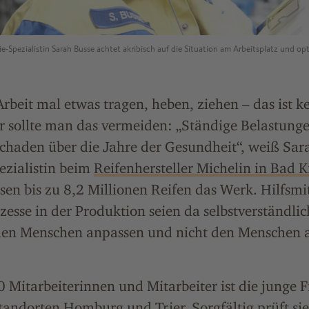
Spezialistin Sarah Busse achtet akribisch auf die Situation am Arbeitsplatz und opti
beit mal etwas tragen, heben, ziehen – das ist k
r sollte man das vermeiden: „Ständige Belastunge
haden über die Jahre der Gesundheit“, weiß Sara
zialistin beim
Reifenhersteller Michelin in Bad 
ssen bis zu 8,2 Millionen Reifen das Werk. Hilfsmi
zesse in der Produktion seien da selbstverständlic
 den Menschen anpassen und nicht den Menschen an
 Mitarbeiterinnen und Mitarbeiter ist die junge 
Standorten
Homburg
und
Trier
. Sorgfältig prüft si