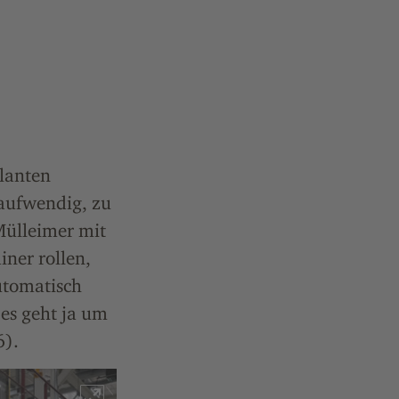
lanten
taufwendig, zu
 Mülleimer mit
iner rollen,
utomatisch
 es geht ja um
6).