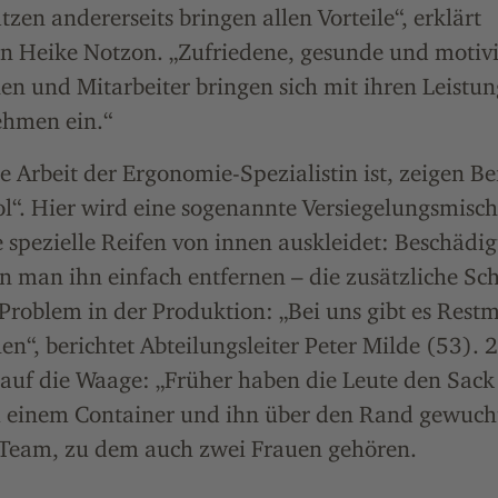
tzen andererseits bringen allen Vorteile“, erklärt
in Heike Notzon. „Zufriedene, gesunde und motivi
en und Mitarbeiter bringen sich mit ihren Leistu
ehmen ein.“
ie Arbeit der Ergonomie-Spezialistin ist, zeigen Bei
ol“. Hier wird eine sogenannte Versiegelungsmisc
ie spezielle Reifen von innen auskleidet: Beschädig
 man ihn einfach entfernen – die zusätzliche Schi
Problem in der Produktion: „Bei uns gibt es Restm
len“, berichtet Abteilungsleiter Peter Milde (53). 2
 auf die Waage: „Früher haben die Leute den Sack 
 einem Container und ihn über den Rand gewuch
s Team, zu dem auch zwei Frauen gehören.