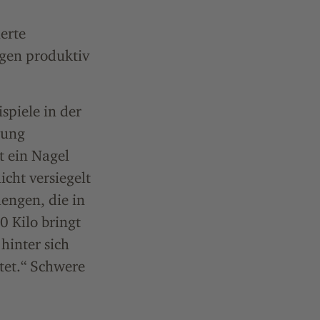
erte
ngen produktiv
spiele in der
hung
t ein Nagel
cht versiegelt
engen, die in
0 Kilo bringt
hinter sich
tet.“ Schwere