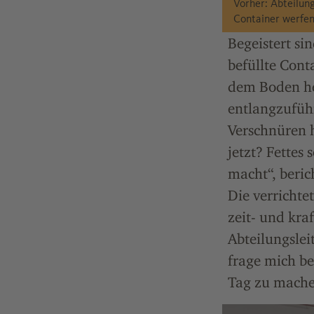
Vorher: Abteilun
Container werfen
Begeistert si
befüllte Cont
dem Boden he
entlangzuführ
Verschnüren 
jetzt? Fettes
macht“, beric
Die verrichte
zeit- und kraf
Abteilungsleit
frage mich be
Tag zu mache