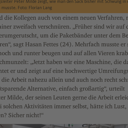
gsleiter Peter Milde zeigt, wie man den Sack bisher mit Schwung in
 musste. Foto: Florian Lang
nd die Kollegen auch von einem neuen Verfahren, 
ainer zweifach verschnüren. „Früher sind wir auf
rumgerutscht, um die Paketbänder unter dem Be
en“, sagt Hasan Fettes (24). Mehrfach musste er 
hoch und runter beugen und auf allen Vieren kra
 schmunzelt: „Jetzt haben wir eine Maschine, die d
htet er und zeigt auf eine hochwertige Umreifun
t die Arbeit nahezu allein und auch noch recht sch
tsparende Alternative, einfach großartig“, urteilt
er Milde, der seinen Leuten gerne die Arbeit erleic
i solchen Aktivitäten immer selbst, hätte ich Lust,
n? Sicher nicht!“