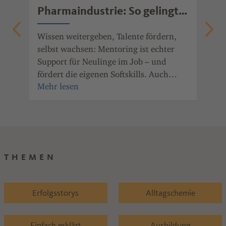
Pharmaindustrie: So gelingt
Ob 
erfolgreiches Mentoring
Fre
Wissen weitergeben, Talente fördern,
gib
nde
selbst wachsen: Mentoring ist echter
mot
Support für Neulinge im Job – und
ger
fördert die eigenen Softskills. Auch
wei
Unternehmen der Chemie- und
Pharmaindustrie Rheinland-Pfalz haben
den Nutzen des Mentorings erkannt.
THEMEN
Erfolgsstorys
Alltagschemie
Einfach erklärt
Ausbildung