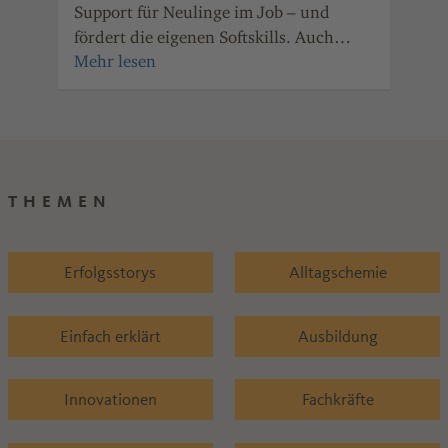
mot
Support für Neulinge im Job – und
ger
fördert die eigenen Softskills. Auch
wei
Unternehmen der Chemie- und
Pharmaindustrie Rheinland-Pfalz haben
den Nutzen des Mentorings erkannt.
THEMEN
Erfolgsstorys
Alltagschemie
Einfach erklärt
Ausbildung
Innovationen
Fachkräfte