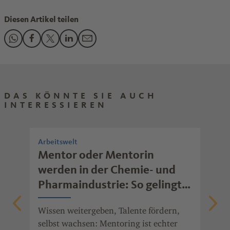
Diesen Artikel teilen
Den Beitrag "Tipps für die entspannte Mittagspause" teilen
Den Beitrag "Tipps für die entspannte Mittagspause" te
Den Beitrag "Tipps für die entspannte Mittagspaus
Den Beitrag "Tipps für die entspannte Mittag
Den Beitrag "Tipps für die entspannte M
DAS KÖNNTE SIE AUCH
INTERESSIEREN
Arbeitswelt
Arb
rb
Mentor oder Mentorin
Wi
werden in der Chemie- und
mo
Pharmaindustrie: So gelingt
Ob 
erfolgreiches Mentoring
Fre
Wissen weitergeben, Talente fördern,
gib
nde
selbst wachsen: Mentoring ist echter