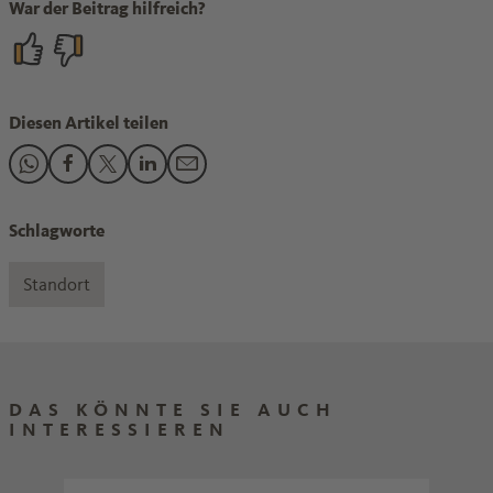
War der Beitrag hilfreich?
Diesen Artikel teilen
Den Beitrag "Konjunktur: Ist die Talsohle endlich erreicht? "
Den Beitrag "Konjunktur: Ist die Talsohle endlich erreic
Den Beitrag "Konjunktur: Ist die Talsohle endlich er
Den Beitrag "Konjunktur: Ist die Talsohle endl
Den Beitrag "Konjunktur: Ist die Talsohle
Schlagworte
Standort
DAS KÖNNTE SIE AUCH
INTERESSIEREN