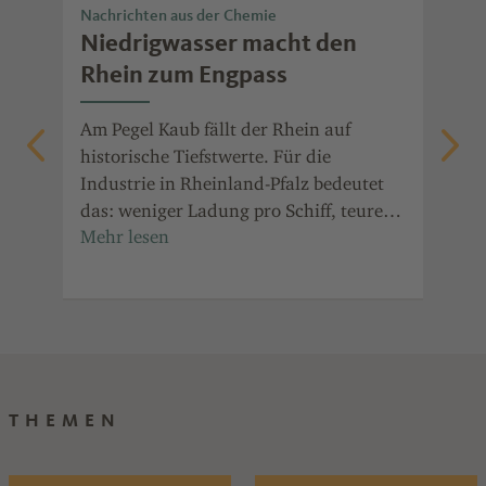
Nachrichten aus der Chemie
Nac
Niedrigwasser macht den
Ch
t
Rhein zum Engpass
Po
die
Am Pegel Kaub fällt der Rhein auf
Ent
auf
historische Tiefstwerte. Für die
ala
Industrie in Rheinland-Pfalz bedeutet
Prä
it
das: weniger Ladung pro Schiff, teurere
Jah
in
Transporte und Ausweichrouten.
für
Ind
Ref
THEMEN