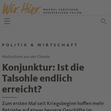
Zum Inhalt springen
☰
Menü öffnen
Zu
POLITIK & WIRTSCHAFT
Nachrichten aus der Chemie
Konjunktur: Ist die
Talsohle endlich
erreicht?
Zum ersten Mal seit Kriegsbeginn hoffen mehr
Betriebe auf etwas bessere Geschäfte im