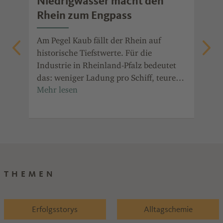
Niedrigwasser macht den
Ch
t
Rhein zum Engpass
Po
die
Am Pegel Kaub fällt der Rhein auf
Ent
auf
historische Tiefstwerte. Für die
ala
Industrie in Rheinland-Pfalz bedeutet
Prä
it
das: weniger Ladung pro Schiff, teurere
Jah
in
Transporte und Ausweichrouten.
für
Ind
Ref
THEMEN
Erfolgsstorys
Alltagschemie