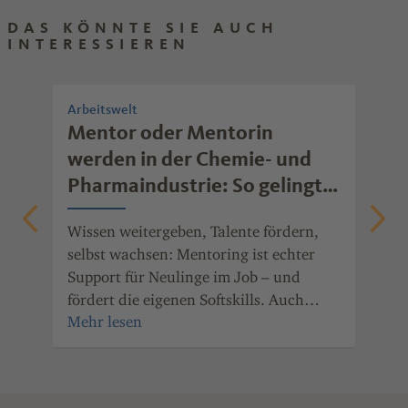
DAS KÖNNTE SIE AUCH
INTERESSIEREN
Arbeitswelt
Arb
rb
Mentor oder Mentorin
Wi
werden in der Chemie- und
mo
Pharmaindustrie: So gelingt
Ob 
erfolgreiches Mentoring
Fre
Wissen weitergeben, Talente fördern,
gib
nde
selbst wachsen: Mentoring ist echter
mot
Support für Neulinge im Job – und
ger
fördert die eigenen Softskills. Auch
wei
Unternehmen der Chemie- und
Pharmaindustrie Rheinland-Pfalz haben
den Nutzen des Mentorings erkannt.