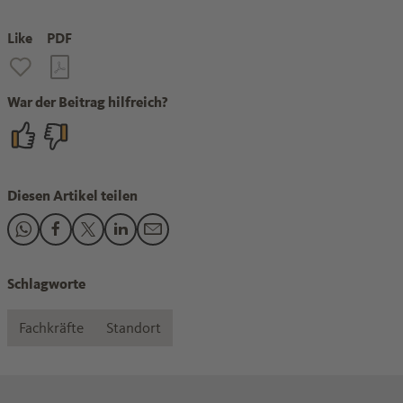
Like
PDF
War der Beitrag hilfreich?
Diesen Artikel teilen
Den Beitrag "Technikberufe für Frauen: Wie Unternehmen Fr
Den Beitrag "Technikberufe für Frauen: Wie Unternehm
Den Beitrag "Technikberufe für Frauen: Wie Unter
Den Beitrag "Technikberufe für Frauen: Wie 
Den Beitrag "Technikberufe für Frauen:
Schlagworte
Fachkräfte
Standort