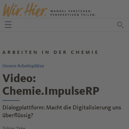
Zum Inhalt springen
☰
Menü öffnen
Zu
ARBEITEN IN DER CHEMIE
Unsere Arbeitsplätze
Video:
Chemie.ImpulseRP
Dialogplattform: Macht die Digitalisierung uns
überflüssig?
Tobias Take