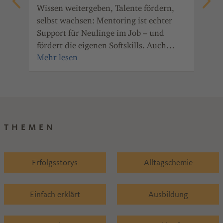
Fre
Wissen weitergeben, Talente fördern,
gib
nde
selbst wachsen: Mentoring ist echter
mot
Support für Neulinge im Job – und
ger
fördert die eigenen Softskills. Auch
wei
Unternehmen der Chemie- und
Pharmaindustrie Rheinland-Pfalz haben
den Nutzen des Mentorings erkannt.
THEMEN
Erfolgsstorys
Alltagschemie
Einfach erklärt
Ausbildung