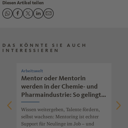
Diesen Artikel teilen
Den Beitrag "Mit Rhenoflex wird ein Schuh draus" teilen au
Den Beitrag "Mit Rhenoflex wird ein Schuh draus" teile
Den Beitrag "Mit Rhenoflex wird ein Schuh draus" 
Den Beitrag "Mit Rhenoflex wird ein Schuh dr
Den Beitrag "Mit Rhenoflex wird ein Sch
DAS KÖNNTE SIE AUCH
INTERESSIEREN
Arbeitswelt
Arb
rb
Mentor oder Mentorin
Wi
werden in der Chemie- und
mo
Pharmaindustrie: So gelingt
Ob 
erfolgreiches Mentoring
Fre
Wissen weitergeben, Talente fördern,
gib
nde
selbst wachsen: Mentoring ist echter
mot
Support für Neulinge im Job – und