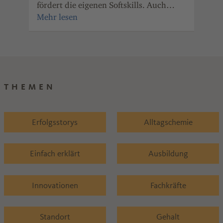
ger
fördert die eigenen Softskills. Auch
wei
Unternehmen der Chemie- und
Pharmaindustrie Rheinland-Pfalz haben
den Nutzen des Mentorings erkannt.
THEMEN
Erfolgsstorys
Alltagschemie
Einfach erklärt
Ausbildung
Innovationen
Fachkräfte
Standort
Gehalt