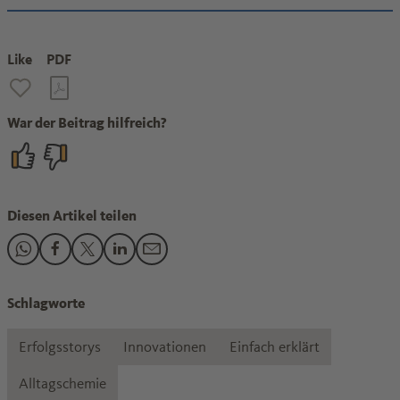
Like
PDF
War der Beitrag hilfreich?
Diesen Artikel teilen
Den Beitrag "Jugend forscht-Projekte im Interview" teilen 
Den Beitrag "Jugend forscht-Projekte im Interview" tei
Den Beitrag "Jugend forscht-Projekte im Interview"
Den Beitrag "Jugend forscht-Projekte im Inter
Den Beitrag "Jugend forscht-Projekte im
Schlagworte
Erfolgsstorys
Innovationen
Einfach erklärt
Alltagschemie