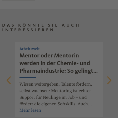
DAS KÖNNTE SIE AUCH
INTERESSIEREN
Arbeitswelt
Arb
rb
Mentor oder Mentorin
Wi
werden in der Chemie- und
mo
Pharmaindustrie: So gelingt
Ob 
erfolgreiches Mentoring
Fre
Wissen weitergeben, Talente fördern,
gib
nde
selbst wachsen: Mentoring ist echter
mot
Support für Neulinge im Job – und
ger
fördert die eigenen Softskills. Auch
wei
Unternehmen der Chemie- und
Pharmaindustrie Rheinland-Pfalz haben