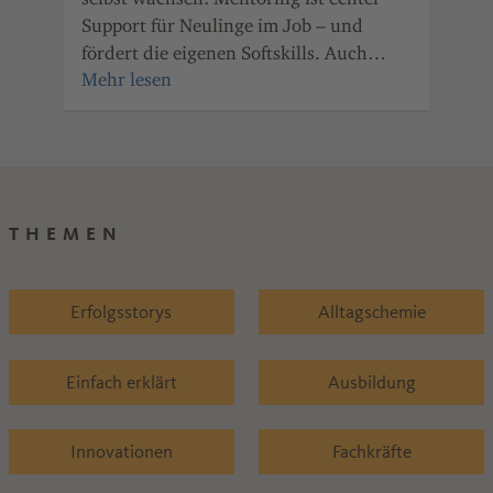
mot
Support für Neulinge im Job – und
ger
fördert die eigenen Softskills. Auch
wei
Unternehmen der Chemie- und
Pharmaindustrie Rheinland-Pfalz haben
den Nutzen des Mentorings erkannt.
THEMEN
Erfolgsstorys
Alltagschemie
Einfach erklärt
Ausbildung
Innovationen
Fachkräfte