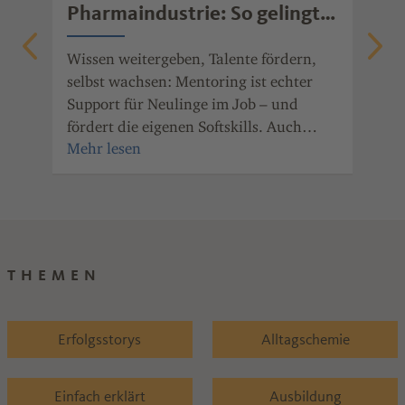
Pharmaindustrie: So gelingt
Ob 
erfolgreiches Mentoring
Fre
Wissen weitergeben, Talente fördern,
gib
nde
selbst wachsen: Mentoring ist echter
mot
Support für Neulinge im Job – und
ger
fördert die eigenen Softskills. Auch
wei
Unternehmen der Chemie- und
Pharmaindustrie Rheinland-Pfalz haben
den Nutzen des Mentorings erkannt.
THEMEN
Erfolgsstorys
Alltagschemie
Einfach erklärt
Ausbildung