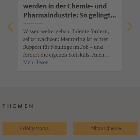
werden in der Chemie- und
mo
Pharmaindustrie: So gelingt
Ob 
erfolgreiches Mentoring
Fre
Wissen weitergeben, Talente fördern,
gib
nde
selbst wachsen: Mentoring ist echter
mot
Support für Neulinge im Job – und
ger
fördert die eigenen Softskills. Auch
wei
Unternehmen der Chemie- und
Pharmaindustrie Rheinland-Pfalz haben
den Nutzen des Mentorings erkannt.
THEMEN
Erfolgsstorys
Alltagschemie