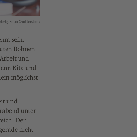
erig. Foto: Shutterstock
ehm sein.
guten Bohnen
Arbeit und
wenn Kita und
zdem möglichst
eit und
erabend unter
reich: Der
 gerade nicht