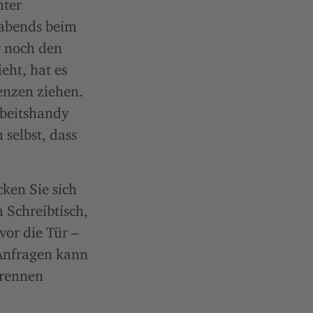
hter
 abends beim
 noch den
eht, hat es
renzen ziehen.
rbeitshandy
 selbst, dass
ken Sie sich
 Schreibtisch,
vor die Tür –
 Anfragen kann
trennen