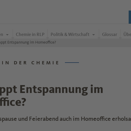
en
Chemie in RLP
Politik & Wirtschaft
Glossar
Übe
appt Entspannung im Homeoffice?
 IN DER CHEMIE
appt Entspannung im
fice?
gspause und Feierabend auch im Homeoffice erhols