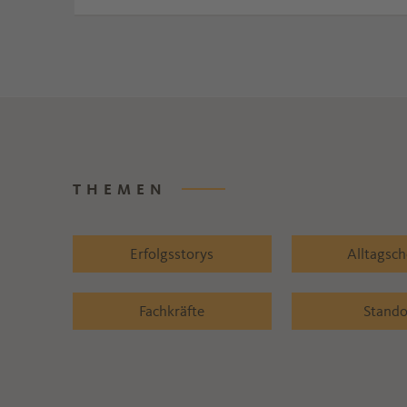
Nutzen des Mentorings erkannt.
THEMEN
Erfolgsstorys
Alltagsc
Fachkräfte
Stando