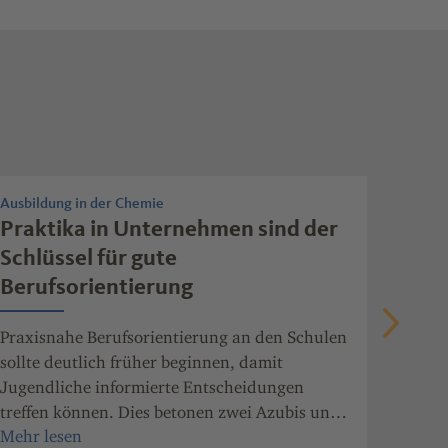
Ausbildung in der Chemie
Ausbild
Praktika in Unternehmen sind der
Was 
Schlüssel für gute
Sich
Berufsorientierung
IT-Sic
der Ag
Praxisnahe Berufsorientierung an den Schulen
die Al
sollte deutlich früher beginnen, damit
Sicher
Jugendliche informierte Entscheidungen
Rheinl
treffen können. Dies betonen zwei Azubis und
der Landeselternsprecher von Rheinland-Pfalz.