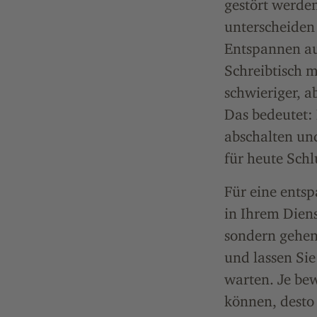
gestört werden
unterscheiden
Entspannen a
Schreibtisch 
schwieriger, a
Das bedeutet:
abschalten und
für heute Schlu
Für eine entsp
in Ihrem Diens
sondern gehen 
und lassen Si
warten. Je bew
können, desto