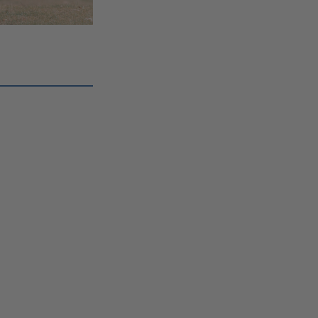
edIn
 E-Mail