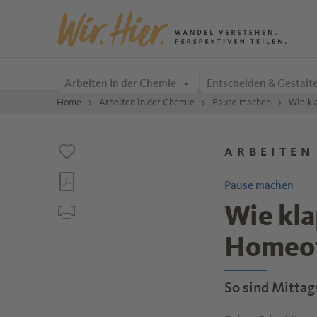
Zum Inhalt springen
Arbeiten in der Chemie
Entscheiden & Gestalt
Home
Arbeiten in der Chemie
Pause machen
Wie kl
ARBEITEN
Pause machen
Wie kl
Homeof
So sind Mitta