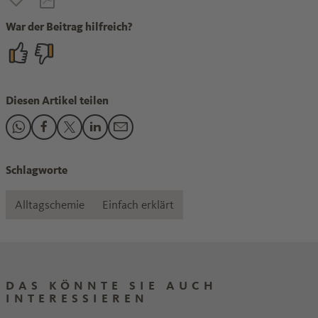
War der Beitrag hilfreich?
Diesen Artikel teilen
Den Beitrag "Was kann Superfood?" teilen auf WhatsApp
Den Beitrag "Was kann Superfood?" teilen auf Faceboo
Den Beitrag "Was kann Superfood?" teilen auf X
Den Beitrag "Was kann Superfood?" teilen au
Den Beitrag "Was kann Superfood?" teil
Schlagworte
Alltagschemie
Einfach erklärt
DAS KÖNNTE SIE AUCH
INTERESSIEREN