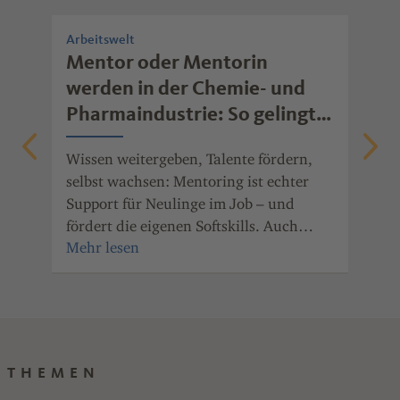
Arbeitswelt
Arb
rb
Mentor oder Mentorin
Wi
werden in der Chemie- und
mo
Pharmaindustrie: So gelingt
Ob 
erfolgreiches Mentoring
Fre
Wissen weitergeben, Talente fördern,
gib
nde
selbst wachsen: Mentoring ist echter
mot
Support für Neulinge im Job – und
ger
fördert die eigenen Softskills. Auch
wei
Unternehmen der Chemie- und
Pharmaindustrie Rheinland-Pfalz haben
den Nutzen des Mentorings erkannt.
THEMEN