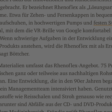
ebracht. Er bezeichnet Rhenoflex als „Lösungsan
e. Etwa für Zehen- und Fersenkappen in beque
Laufschuhen, in hochwertigen Pumps und
festen S
al, mit dem die VR-Brille von Google komfortabel
 „Wenn schwierige Aufgaben in der Entwicklung e
-Produkts anstehen, wird die Rhenoflex mit als Er
sagt Böttcher.
Materialien umfasst das Rhenoflex-Angebot. 75 P
schen ganz oder teilweise aus nachhaltigen Rohst
an. Eine Entwicklung, die in den 90er Jahren be
sein Managementteam intensiviert haben. Genutz
stoffe wie Reisschalen und Stroh genauso wie rec
Darunter sind Abfälle aus der CD- und DVD-Produk
 dem Medizinbereich. Ständig prüft Rhenoflex neu