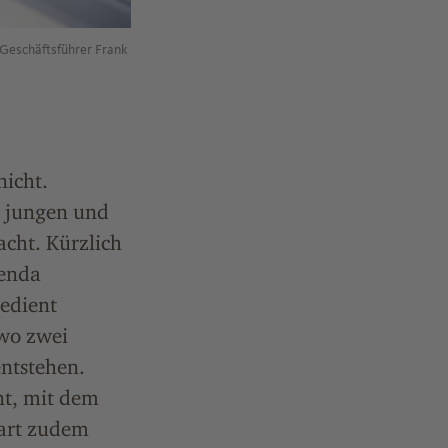
 Geschäftsführer Frank
nicht.
s jungen und
acht. Kürzlich
genda
bedient
 wo zwei
entstehen.
nt, mit dem
part zudem