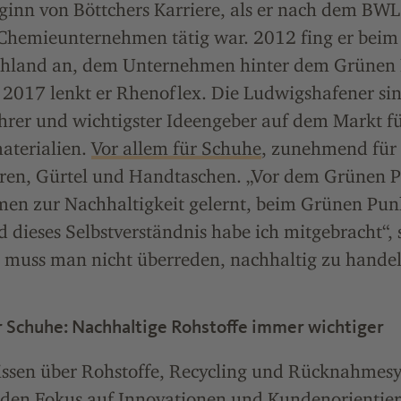
ginn von Böttchers Karriere, als er nach dem BW
 Chemieunternehmen tätig war. 2012 fing er bei
chland an, dem Unternehmen hinter dem Grünen
 2017 lenkt er Rhenoflex. Die Ludwigshafener si
hrer und wichtigster Ideengeber auf dem Markt f
aterialien.
Vor allem für Schuhe
, zunehmend für L
hren, Gürtel und Handtaschen. „Vor dem Grünen P
emen zur Nachhaltigkeit gelernt, beim Grünen Pun
 dieses Selbstverständnis habe ich mitgebracht“, 
 muss man nicht überreden, nachhaltig zu handeln
r Schuhe: Nachhaltige Rohstoffe immer wichtiger
sen über Rohstoffe, Recycling und Rücknahmesy
 den Fokus auf Innovationen und Kundenorientie