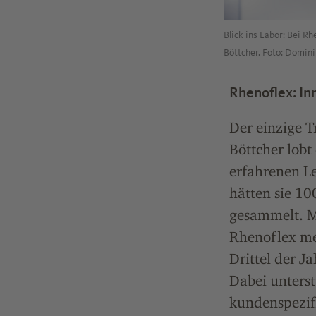
Blick ins Labor: Bei R
Böttcher. Foto: Domini
Rhenoflex: In
Der einzige T
Böttcher lobt
erfahrenen Le
hätten sie 10
gesammelt. Mi
Rhenoflex me
Drittel der J
Dabei unters
kundenspezifi