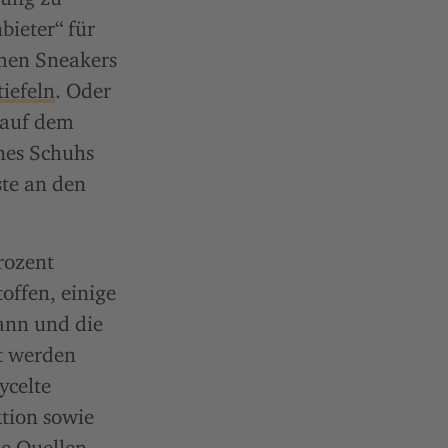
bieter“ für
men Sneakers
tiefeln
. Oder
 auf dem
ines Schuhs
ste an den
rozent
offen, einige
gann und die
t werden
ycelte
tion sowie
e Quellen,