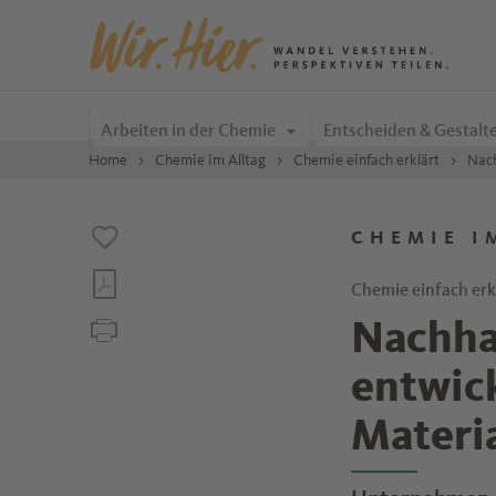
Zum Inhalt springen
Arbeiten in der Chemie
Entscheiden & Gestalt
Home
Chemie im Alltag
Chemie einfach erklärt
Nach
CHEMIE I
Chemie einfach erk
Nachha
entwic
Materi