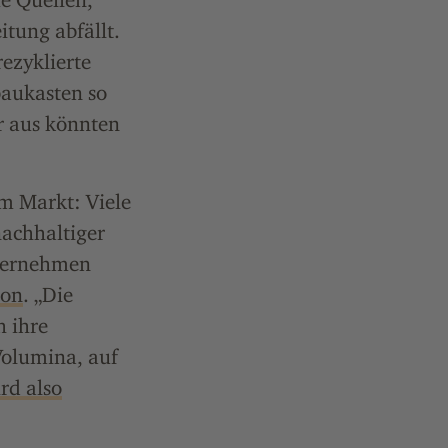
itung abfällt.
rezyklierte
baukasten so
ir aus könnten
m Markt: Viele
nachhaltiger
nternehmen
ton
. „Die
 ihre
Volumina, auf
rd also