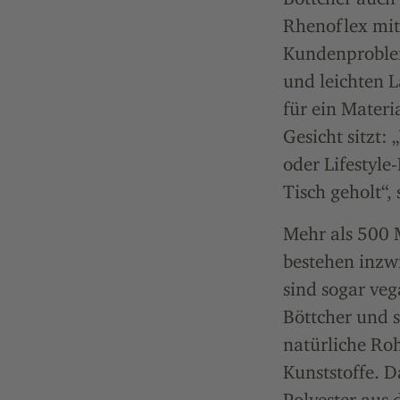
Rhenoflex mitg
Kundenproblem
und leichten 
für ein Materi
Gesicht sitzt:
oder Lifestyle
Tisch geholt“, 
Mehr als 500 
bestehen inzwi
sind sogar veg
Böttcher und 
natürliche Roh
Kunststoffe. 
Polyester aus