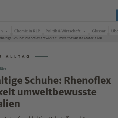
en
Chemie in RLP
Politik & Wirtschaft
Glossar
Übe
haltige Schuhe: Rhenoflex entwickelt umweltbewusste Materialien
M ALLTAG
lärt
ltige Schuhe: Rhenoflex
kelt umweltbewusste
alien