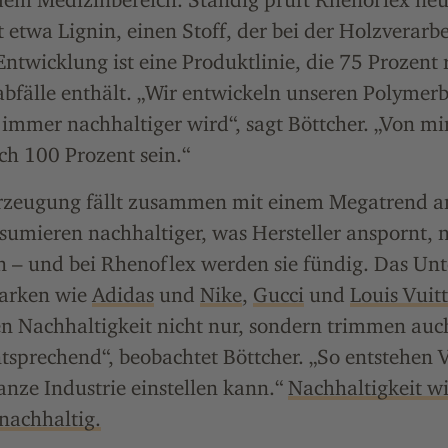
 etwa Lignin, einen Stoff, der bei der Holzverarbe
 Entwicklung ist eine Produktlinie, die 75 Prozent 
fälle enthält. „Wir entwickeln unseren Polymer
r immer nachhaltiger wird“, sagt Böttcher. „Von m
ch 100 Prozent sein.“
rzeugung fällt zusammen mit einem Megatrend a
umieren nachhaltiger, was Hersteller anspornt, 
n – und bei Rhenoflex werden sie fündig. Das U
Marken wie
Adidas
und
Nike
,
Gucci
und
Louis Vuit
 Nachhaltigkeit nicht nur, sondern trimmen auch
tsprechend“, beobachtet Böttcher. „So entstehen 
ganze Industrie einstellen kann.“
Nachhaltigkeit wi
 nachhaltig.