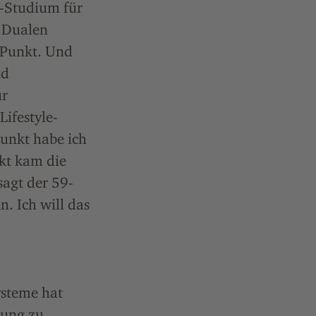
L-Studium für
m Dualen
 Punkt. Und
nd
ür
ifestyle-
unkt habe ich
kt kam die
sagt der 59-
. Ich will das
steme hat
rung zu