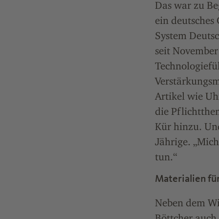
Das war zu Be
ein deutsches
System Deuts
seit November
Technologiefü
Verstärkungsm
Artikel wie U
die Pflichtth
Kür hinzu. Und
Jährige. „Mich
tun.“
Materialien fü
Neben dem Wis
Böttcher auch