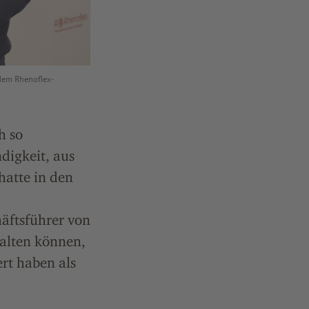
dem Rhenoflex-
h so
digkeit, aus
hatte in den
d
häftsführer von
halten können,
rt haben als