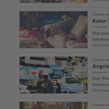
Chemie ein
Kater-
Was pass
bekommen
Chemie ein
Angsts
Eine Win
Präventi
Chemie ein