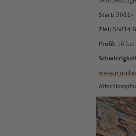
Wellnessange
56814 E
Start:
56814 Be
Ziel:
16 km 
Profil:
Schwierigkei
www.moselst
Altschlosspfa