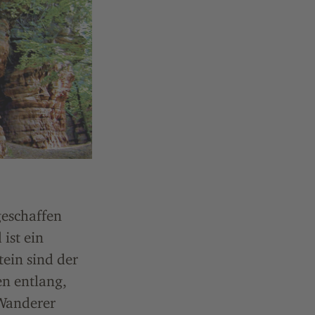
eschaffen
ist ein
ein sind der
en entlang,
 Wanderer