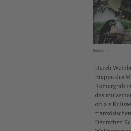
Beilstein
Durch Weinbe
Etappe des Mo
Römergrab in 
das mit sein
oft als Kulis
französische
Deutschen Ec