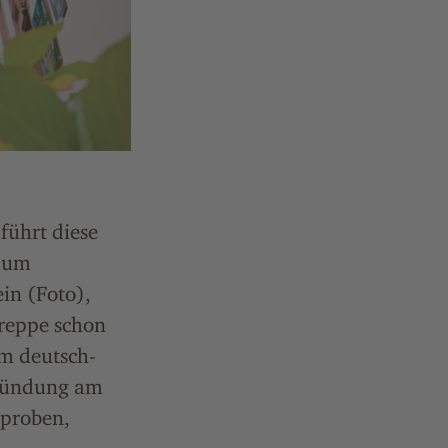
führt diese
 zum
in (Foto),
reppe schon
em deutsch-
nmündung am
nproben,