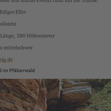
bote und Kultur-Events rund um die Traube.
diger-Eller
ilstein
Länge, 380 Höhenmeter
mittelschwer
t:
eig.de
d im Pfälzerwald