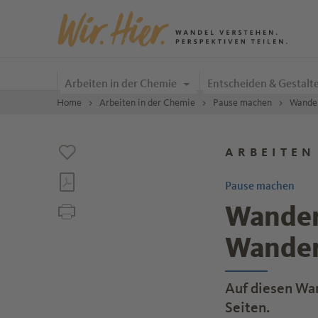
Zum Inhalt springen
Arbeiten in der Chemie
Entscheiden & Gestalt
Home
Arbeiten in der Chemie
Pause machen
Wander
ARBEITEN
Pause machen
Wandern
Wander
Auf diesen Wan
Seiten.