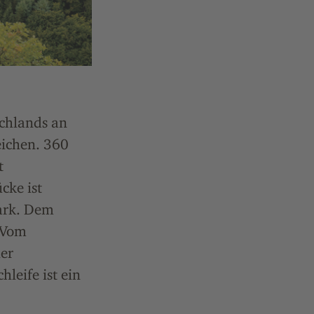
schlands an
eichen. 360
t
cke ist
tark. Dem
 Vom
er
leife ist ein