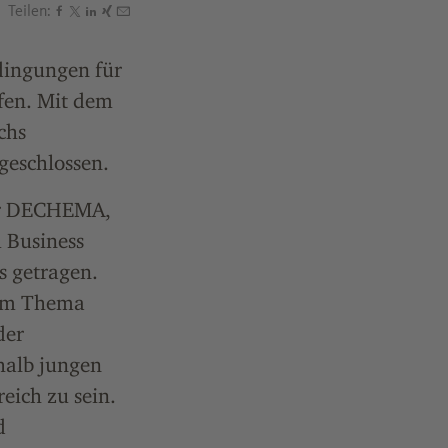
Teilen:
Den Beitrag "Forum „Startup Chemie" gegründet" teile
Den Beitrag "Forum „Startup Chemie" gegründet" teil
Den Beitrag "Forum „Startup Chemie" gegründet" te
Den Beitrag "Forum „Startup Chemie" gegründet"
Den Beitrag "Forum „Startup Chemie" gegründe
dingungen für
fen. Mit dem
chs
eschlossen.
der DECHEMA,
 Business
 getragen.
eim Thema
der
halb jungen
ich zu sein.
d