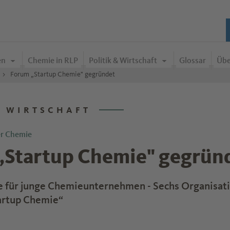
en
Chemie in RLP
Politik & Wirtschaft
Glossar
Übe
Forum „Startup Chemie" gegründet
& WIRTSCHAFT
er Chemie
„Startup Chemie" gegrün
fe für junge Chemieunternehmen - Sechs Organisat
artup Chemie“