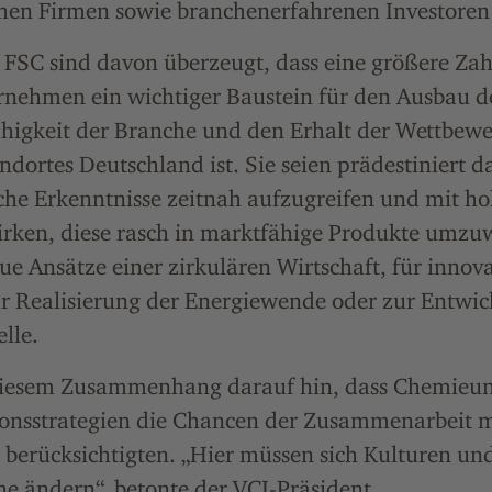
chen Firmen sowie branchenerfahrenen Investoren 
 FSC sind davon überzeugt, dass eine größere Zahl
rnehmen ein wichtiger Baustein für den Ausbau d
ähigkeit der Branche und den Erhalt der Wettbewe
dortes Deutschland ist. Sie seien prädestiniert da
che Erkenntnisse zeitnah aufzugreifen und mit ho
rken, diese rasch in marktfähige Produkte umz
eue Ansätze einer zirkulären Wirtschaft, für innov
r Realisierung der Energiewende oder zur Entwic
lle.
diesem Zusammenhang darauf hin, dass Chemieu
ionsstrategien die Chancen der Zusammenarbeit m
berücksichtigten. „Hier müssen sich Kulturen un
e ändern“, betonte der VCI-Präsident.