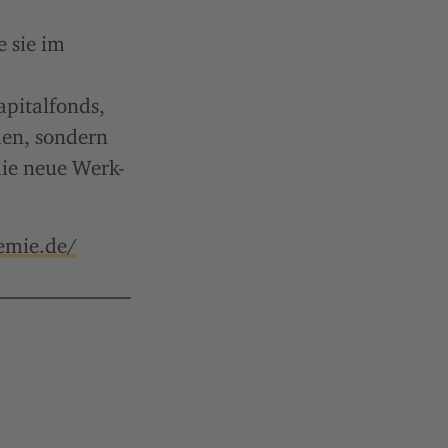
 sie im
pitalfonds,
den, sondern
die neue Werk-
emie.de/