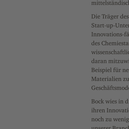
mittelständis
Die Träger des
Start-up-Unte
Innovations-f
des Chemiestan
wissenschaftli
daran mitzuwi
Beispiel für n
Materialien zu
Geschäftsmode
Bock wies in 
ihren Innovat
noch zu wenig 
unserer Branch