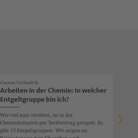
il
Chemie-Tarifpolitik
Nachric
Arbeiten in der Chemie: In welcher
Lief
Entgeltgruppe bin ich?
die 
tun
Wie viel man verdient, ist in der
Chemieindustrie per Tarifvertrag geregelt. Es
Die Ph
gibt 13 Entgeltgruppen. Wir zeigen an
deutsc