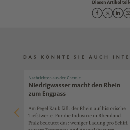
Diesen Artikel teil
Den Beitrag "Fo
Den Beitra
Den B
DAS KÖNNTE SIE AUCH INT
Nachrichten aus der Chemie
Niedrigwasser macht den Rhein
zum Engpass
Am Pegel Kaub fällt der Rhein auf historische
 Ende
Tiefstwerte. Für die Industrie in Rheinland-
n für
Pfalz bedeutet das: weniger Ladung pro Schiff,