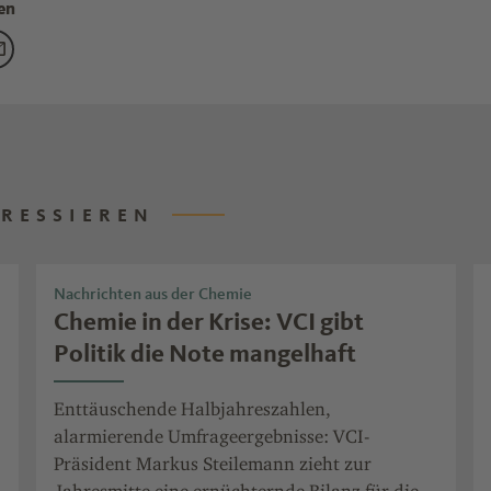
en
rum „Startup Chemie" gegründet" teilen auf Facebook
g "Forum „Startup Chemie" gegründet" teilen auf X
eitrag "Forum „Startup Chemie" gegründet" teilen auf LinkedIn
Den Beitrag "Forum „Startup Chemie" gegründet" teilen per E-Ma
ERESSIEREN
Nachrichten aus der Chemie
Chemie in der Krise: VCI gibt
Politik die Note mangelhaft
Enttäuschende Halbjahreszahlen,
alarmierende Umfrageergebnisse: VCI-
Präsident Markus Steilemann zieht zur