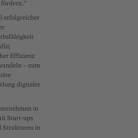
fördern.“
 erfolgreicher
er
rbsfähigkeit
für,
her Effizienz
uwandeln – zum
ative
klung digitaler
nternehmen in
it Start-ups
d Strukturen in