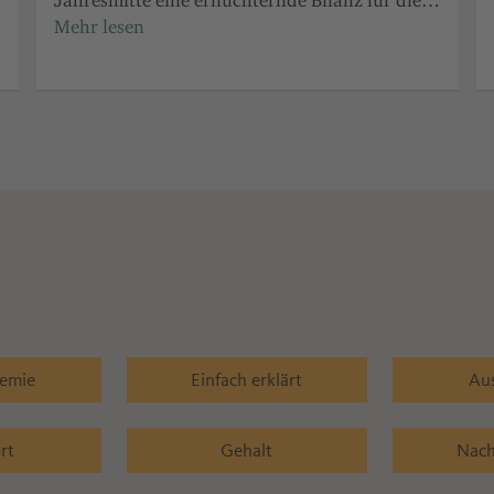
Jahresmitte eine ernüchternde Bilanz für die
chemisch-pharmazeutische Industrie und
fordert konsequente Reformen.
hemie
Einfach erklärt
Au
rt
Gehalt
Nach