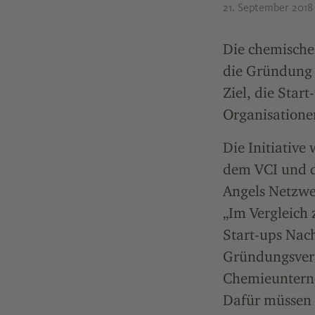
21. September 201
Die chemische
die Gründung 
Ziel, die Star
Organisation
Die Initiativ
dem VCI und d
Angels Netzwe
„Im Vergleich
Start-ups Nach
Gründungsvera
Chemieunterne
Dafür müssen 