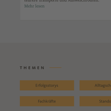
n
teurere Transporte und Ausweichrouten.
THEMEN
Erfolgsstorys
Alltagsc
Fachkräfte
Stando