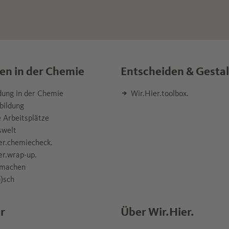
en in der Chemie
Entscheiden & Gesta
dung in der Chemie
Wir.Hier.toolbox.
bildung
 Arbeitsplätze
swelt
er.chemiecheck.
er.wrap-up.
machen
)sch
r
Über Wir.Hier.