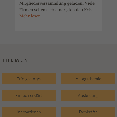
Mitgliederversammlung geladen. Viele
Eri
Firmen sehen sich einer globalen Krise
his
sche
ausgesetzt.
Far
h
Wer
024
Ass
dem
THEMEN
Erfolgsstorys
Alltagschemie
Einfach erklärt
Ausbildung
Innovationen
Fachkräfte