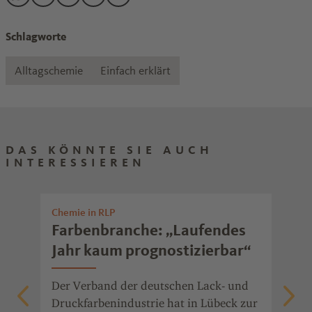
Den Beitrag "Warum färben sich Blätter im Herbst?" teilen 
Den Beitrag "Warum färben sich Blätter im Herbst?" tei
Den Beitrag "Warum färben sich Blätter im Herbst?
Den Beitrag "Warum färben sich Blätter im He
Den Beitrag "Warum färben sich Blätter 
Schlagworte
Alltagschemie
Einfach erklärt
DAS KÖNNTE SIE AUCH
INTERESSIEREN
Chemie in RLP
Nac
Farbenbranche: „Laufendes
Hi
Jahr kaum prognostizierbar“
Ja
Der Verband der deutschen Lack- und
Im 
Druckfarbenindustrie hat in Lübeck zur
Kir