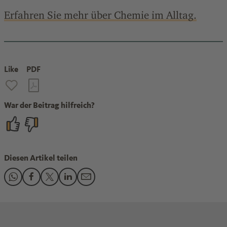
Erfahren Sie mehr über Chemie im Alltag.
Like
PDF
War der Beitrag hilfreich?
Diesen Artikel teilen
Den Beitrag "Nasenspray-Sucht bei Erkältung vermeiden" te
Den Beitrag "Nasenspray-Sucht bei Erkältung vermeiden
Den Beitrag "Nasenspray-Sucht bei Erkältung verm
Den Beitrag "Nasenspray-Sucht bei Erkältung
Den Beitrag "Nasenspray-Sucht bei Erkä