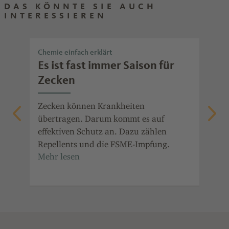
DAS KÖNNTE SIE AUCH
INTERESSIEREN
Chemie einfach erklärt
Che
lt
Es ist fast immer Saison für
So
Zecken
fü
Wi
eke
Zecken können Krankheiten
übertragen. Darum kommt es auf
Mit
und
effektiven Schutz an. Dazu zählen
dar
Repellents und die FSME-Impfung.
Wir
ver
Med
sau
Gre