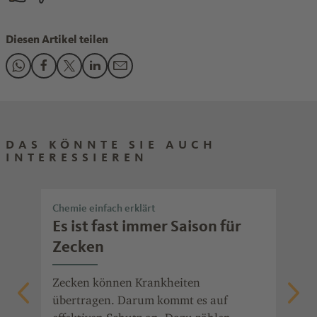
Diesen Artikel teilen
Den Beitrag "Halsweh, Kopfweh, Husten: Corona oder Gripp
Den Beitrag "Halsweh, Kopfweh, Husten: Corona oder G
Den Beitrag "Halsweh, Kopfweh, Husten: Corona od
Den Beitrag "Halsweh, Kopfweh, Husten: Coro
Den Beitrag "Halsweh, Kopfweh, Husten:
DAS KÖNNTE SIE AUCH
INTERESSIEREN
Chemie einfach erklärt
Che
lt
Es ist fast immer Saison für
So
Zecken
fü
Wi
eke
Zecken können Krankheiten
übertragen. Darum kommt es auf
Mit