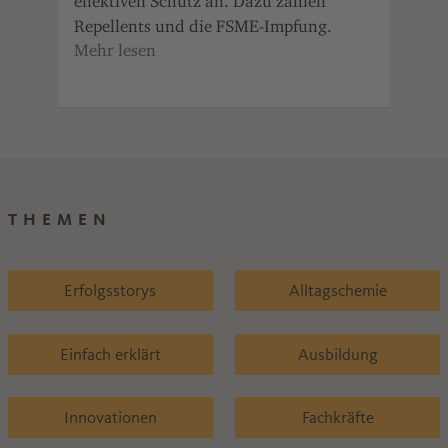
und
effektiven Schutz an. Dazu zählen
dar
Repellents und die FSME-Impfung.
Wir
ver
Med
sau
Gre
THEMEN
Erfolgsstorys
Alltagschemie
Einfach erklärt
Ausbildung
Innovationen
Fachkräfte