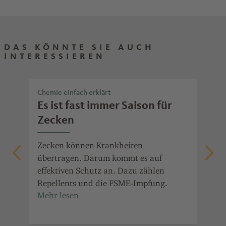
DAS KÖNNTE SIE AUCH
INTERESSIEREN
Chemie einfach erklärt
Che
lt
Es ist fast immer Saison für
So
Zecken
fü
Wi
eke
Zecken können Krankheiten
übertragen. Darum kommt es auf
Mit
und
effektiven Schutz an. Dazu zählen
dar
Repellents und die FSME-Impfung.
Wir
ver
Med
sau