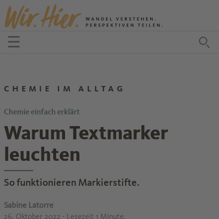
Zum Inhalt springen
☰
Menü öffnen
Zu
CHEMIE IM ALLTAG
Chemie einfach erklärt
Warum Textmarker
leuchten
So funktionieren Markierstifte.
Sabine Latorre
26. Oktober 2022
· Lesezeit 1 Minute.