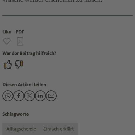
Like
PDF
War der Beitrag hilfreich?
Diesen Artikel teilen
Den Beitrag "Warum Textmarker leuchten" teilen auf Whats
Den Beitrag "Warum Textmarker leuchten" teilen auf F
Den Beitrag "Warum Textmarker leuchten" teilen a
Den Beitrag "Warum Textmarker leuchten" tei
Den Beitrag "Warum Textmarker leuchten
Schlagworte
Alltagschemie
Einfach erklärt