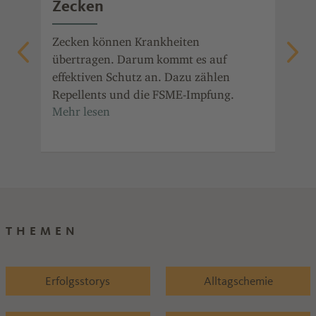
Zecken
fü
Wi
eke
Zecken können Krankheiten
übertragen. Darum kommt es auf
Mit
und
effektiven Schutz an. Dazu zählen
dar
Repellents und die FSME-Impfung.
Wir
ver
Med
sau
Gre
THEMEN
Erfolgsstorys
Alltagschemie