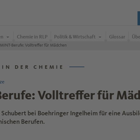
en
Chemie in RLP
Politik & Wirtschaft
Glossar
Übe
MINT-Berufe: Volltreffer für Mädchen
 IN DER CHEMIE
ze
rufe: Volltreffer für Mä
d Schubert bei Boehringer Ingelheim für eine Ausbi
nischen Berufen.