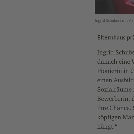
Ingrid Schubert mit Az
Elternhaus pr
Ingrid Schub
danach eine W
Pionierin in 
einen Ausbil
Sozialräume f
Bewerberin, d
ihre Chance. 
köpfigen Män
hängt.“