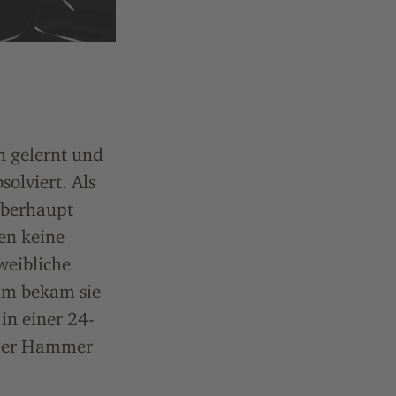
n gelernt und
olviert. Als
 überhaupt
en keine
weibliche
eim bekam sie
in einer 24-
 der Hammer