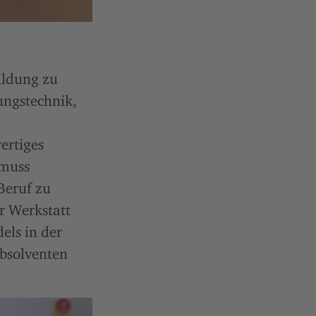
ildung zu
ungstechnik,
ertiges
 muss
Beruf zu
r Werkstatt
els in der
Absolventen