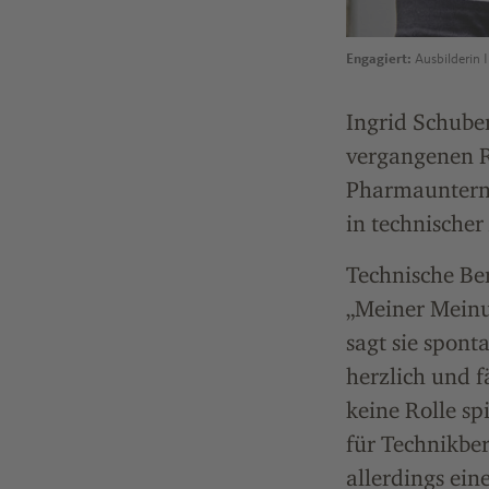
Engagiert:
Ausbilderin I
Ingrid Schuber
vergangenen R
Pharmaunter
in technischer
Technische Be
„Meiner Meinu
sagt sie spont
herzlich und f
keine Rolle sp
für Technikber
allerdings ein