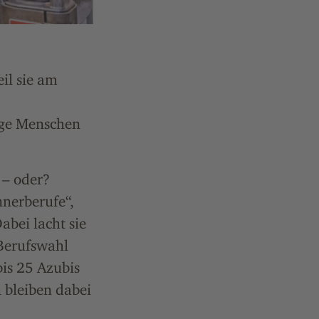
eil sie am
nge Menschen
 – oder?
nerberufe“,
abei lacht sie
 Berufswahl
bis 25 Azubis
 bleiben dabei