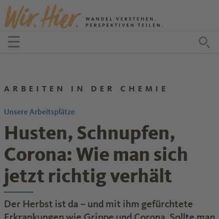
Zum Inhalt springen
☰
Menü öffnen
Zu
ARBEITEN IN DER CHEMIE
Unsere Arbeitsplätze
Husten, Schnupfen,
Corona: Wie man sich
jetzt richtig verhält
Der Herbst ist da – und mit ihm gefürchtete
Erkrankungen wie Grippe und Corona. Sollte man