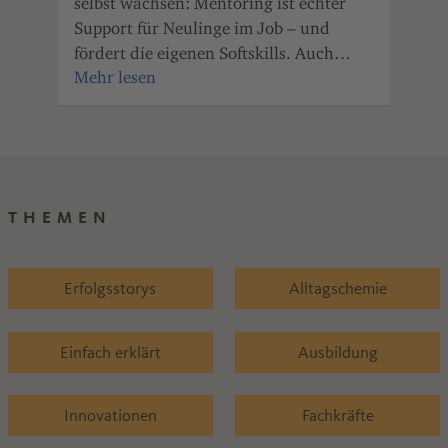
nde
selbst wachsen: Mentoring ist echter
mot
Support für Neulinge im Job – und
ger
fördert die eigenen Softskills. Auch
wei
Unternehmen der Chemie- und
Pharmaindustrie Rheinland-Pfalz haben
den Nutzen des Mentorings erkannt.
THEMEN
Erfolgsstorys
Alltagschemie
Einfach erklärt
Ausbildung
Innovationen
Fachkräfte