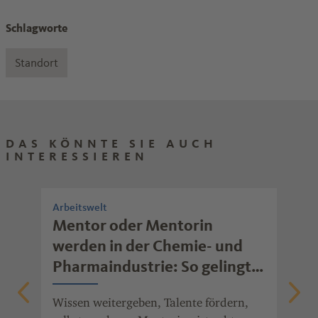
Schlagworte
Standort
DAS KÖNNTE SIE AUCH
INTERESSIEREN
Arbeitswelt
Arb
rb
Mentor oder Mentorin
Wi
werden in der Chemie- und
mo
Pharmaindustrie: So gelingt
Ob 
erfolgreiches Mentoring
Fre
Wissen weitergeben, Talente fördern,
gib