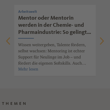
Arbeitswelt
Arb
rb
Mentor oder Mentorin
Wi
werden in der Chemie- und
mo
Pharmaindustrie: So gelingt
Ob 
erfolgreiches Mentoring
Fre
Wissen weitergeben, Talente fördern,
gib
nde
selbst wachsen: Mentoring ist echter
mot
Support für Neulinge im Job – und
ger
fördert die eigenen Softskills. Auch
wei
Unternehmen der Chemie- und
Pharmaindustrie Rheinland-Pfalz haben
den Nutzen des Mentorings erkannt.
THEMEN