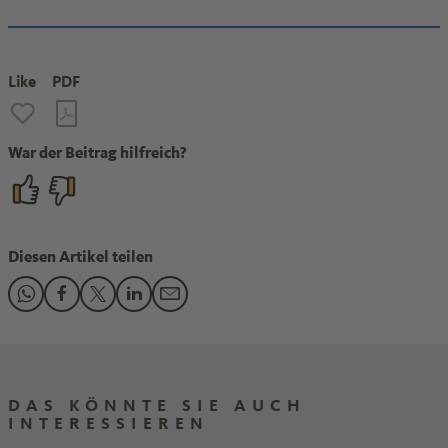
Like
PDF
War der Beitrag hilfreich?
Diesen Artikel teilen
Den Beitrag "Boehringer: So arbeitet ein Corona-Forscher" 
Den Beitrag "Boehringer: So arbeitet ein Corona-Forsch
Den Beitrag "Boehringer: So arbeitet ein Corona-Fo
Den Beitrag "Boehringer: So arbeitet ein Cor
Den Beitrag "Boehringer: So arbeitet ei
DAS KÖNNTE SIE AUCH
INTERESSIEREN