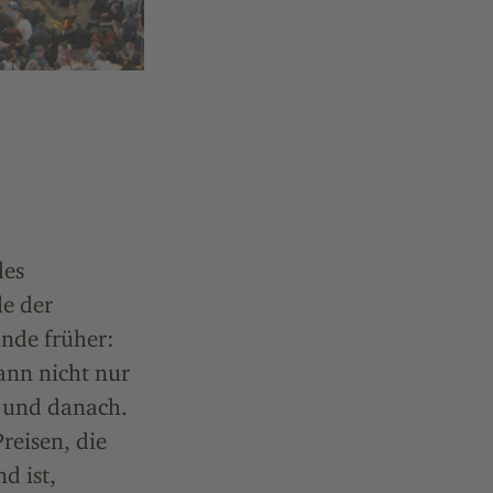
des
le der
nde früher:
ann nicht nur
 und danach.
Preisen, die
d ist,