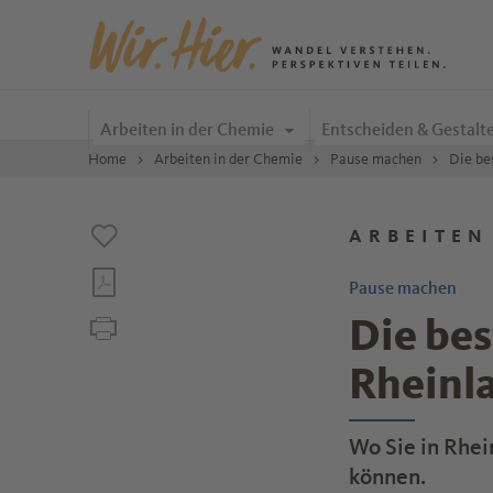
Zum Inhalt springen
Arbeiten in der Chemie
Entscheiden & Gestalt
Home
Arbeiten in der Chemie
Pause machen
Die be
ARBEITEN
Pause machen
Die bes
Rheinl
Wo Sie in Rhei
können.