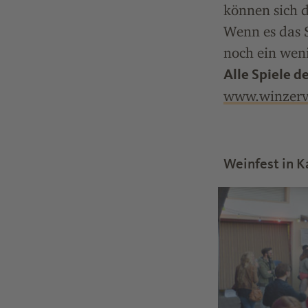
können sich 
Wenn es das 
noch ein weni
Alle Spiele 
www.winzerve
Weinfest in K