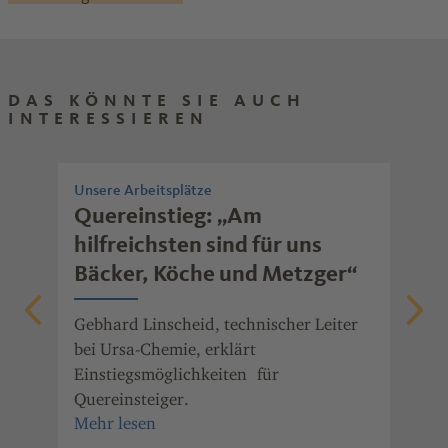
DAS KÖNNTE SIE AUCH
INTERESSIEREN
Unsere Arbeitsplätze
Che
Quereinstieg: „Am
Be
hilfreichsten sind für uns
Un
Bäcker, Köche und Metzger“
Ch
lt,
ma
Gebhard Linscheid, technischer Leiter
Unt
bei Ursa-Chemie, erklärt
Unt
Einstiegsmöglichkeiten für
Pha
Quereinsteiger.
Vie
 er