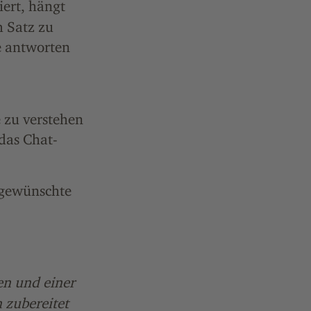
ert, hängt
m Satz zu
e antworten
zu verstehen
das Chat-
 gewünschte
en und einer
 zubereitet