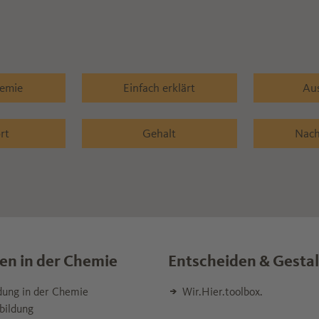
hemie
Einfach erklärt
Au
rt
Gehalt
Nach
en in der Chemie
Entscheiden & Gesta
dung in der Chemie
Wir.Hier.toolbox.
bildung