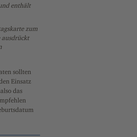
 und enthält
stagskarte zum
 ausdrückt
n
ten sollten
den Einsatz
 also das
empfehlen
Geburtsdatum