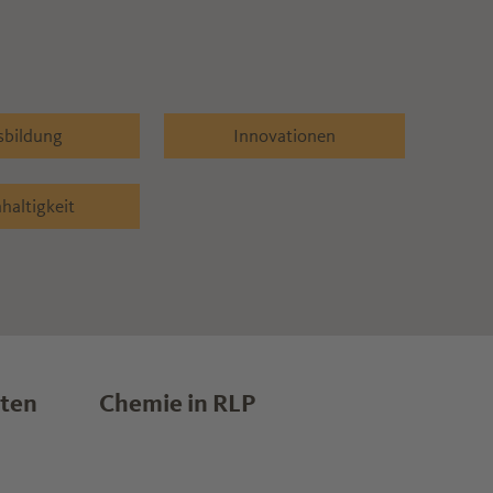
Rheinland-Pfalz, Fakten zur Europawahl und
wie Plagiate der Branche zu schaffen machen.
sbildung
Innovationen
haltigkeit
lten
Chemie in RLP