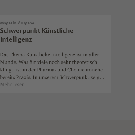
Magazin-Ausgabe
Schwerpunkt Künstliche
Intelligenz
Das Thema Künstliche Intelligenz ist in aller
Munde. Was für viele noch sehr theoretisch
klingt, ist in der Pharma- und Chemiebranche
bereits Praxis. In unserem Schwerpunkt zeigen
wir, wo künstliche Intelligenz schon eingesetzt
wird, was der Mensch bei dem Einsatz von KI
beachten sollte und welche neuen
Möglichkeiten uns KI bringt. Im Interview: Wie
der Ex-Google-Manager Klaus-Peter Fett bei
Röchling neues Denken anstößt. Außerdem:
die ungewöhnlichsten Hochzeits-Locations in