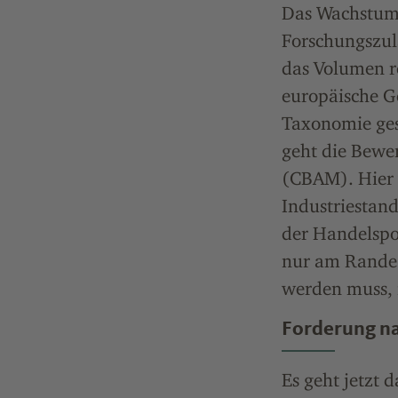
Das Wachstums
Forschungszula
das Volumen re
europäische Ge
Taxonomie gesc
geht die Bewe
(CBAM). Hier 
Industriestan
der Handelspol
nur am Rande g
werden muss, 
Forderung na
Es geht jetzt 