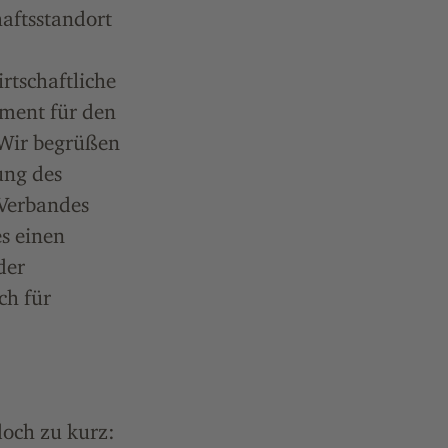
aftsstandort
rtschaftliche
ement für den
 Wir begrüßen
ung des
 Verbandes
s einen
der
ch für
doch zu kurz: