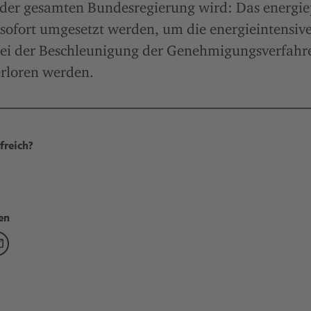
 der gesamten Bundesregierung wird: Das energie
sofort umgesetzt werden, um die energieintensive
bei der Beschleunigung der Genehmigungsverfahre
erloren werden.
freich?
en
: Industriestrategie als starkes Bekenntnis" teilen auf Facebook
 "VCI: Industriestrategie als starkes Bekenntnis" teilen auf X
itrag "VCI: Industriestrategie als starkes Bekenntnis" teilen auf
Den Beitrag "VCI: Industriestrategie als starkes Bekenntnis" teile