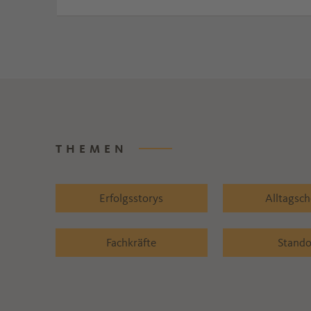
THEMEN
Erfolgsstorys
Alltagsc
Fachkräfte
Stando