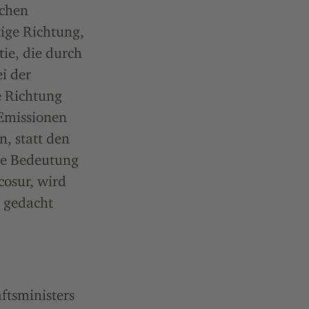
ichen
tige Richtung,
ie, die durch
ei der
e Richtung
Emissionen
, statt den
ie Bedeutung
cosur, wird
h gedacht
aftsministers