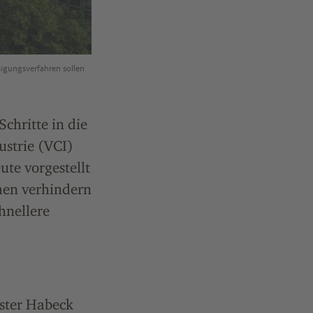
igungsverfahren sollen
chritte in die
ustrie (VCI)
ute vorgestellt
men verhindern
hnellere
ster Habeck