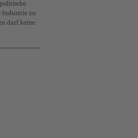
politische
 Industrie zu
n darf keine
 LinkedIn
n per E-Mail