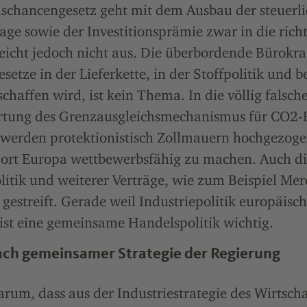
chancengesetz geht mit dem Ausbau der steuerl
ge sowie der Investitionsprämie zwar in die rich
icht jedoch nicht aus. Die überbordende Bürokrat
setze in der Lieferkette, in der Stoffpolitik und b
haffen wird, ist kein Thema. In die völlig falsch
rtung des Grenzausgleichsmechanismus für CO2-
werden protektionistisch Zollmauern hochgezogen
dort Europa wettbewerbsfähig zu machen. Auch d
itik und weiterer Verträge, wie zum Beispiel Mer
estreift. Gerade weil Industriepolitik europäisc
ist eine gemeinsame Handelspolitik wichtig.
ch gemeinsamer Strategie der Regierung
darum, dass aus der Industriestrategie des Wirtsch