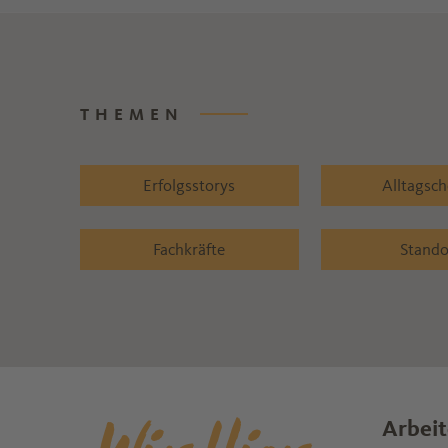
THEMEN
Erfolgsstorys
Alltagsc
Fachkräfte
Stando
Arbeit