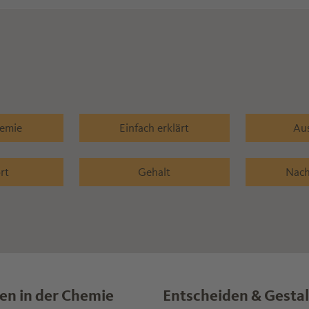
hemie
Einfach erklärt
Au
rt
Gehalt
Nach
en in der Chemie
Entscheiden & Gesta