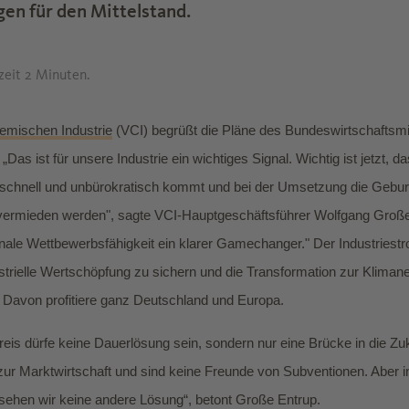
en für den Mittelstand.
zeit 2 Minuten.
emischen Industrie
(VCI) begrüßt die Pläne des Bundeswirtschaftsm
„Das ist für unsere Industrie ein wichtiges Signal. Wichtig ist jetzt, d
 schnell und unbürokratisch kommt und bei der Umsetzung die Geburt
ermieden werden", sagte VCI-Hauptgeschäftsführer Wolfgang Groß
onale Wettbewerbsfähigkeit ein klarer Gamechanger." Der Industriestr
strielle Wertschöpfung zu sichern und die Transformation zur Klimaneu
 Davon profitiere ganz Deutschland und Europa.
reis dürfe keine Dauerlösung sein, sondern nur eine Brücke in die Zuk
zur Marktwirtschaft und sind keine Freunde von Subventionen. Aber i
ehen wir keine andere Lösung“, betont Große Entrup.