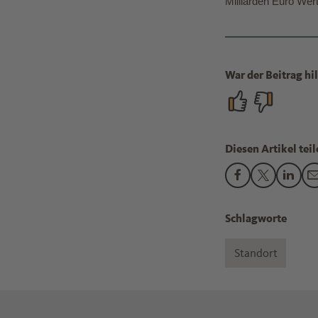
Milliarden Euro Wer
War der Beitrag hil
Diesen Artikel teil
Den Beitrag "In
Den Beitra
Den B
Schlagworte
Standort