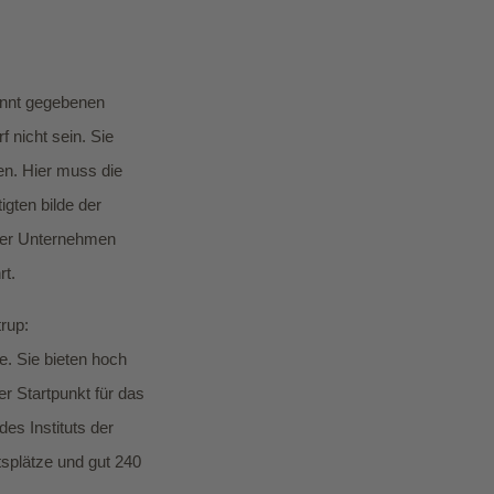
annt gegebenen
 nicht sein. Sie
en. Hier muss die
gten bilde der
 der Unternehmen
rt.
rup:
e. Sie bieten hoch
er Startpunkt für das
es Instituts der
tsplätze und gut 240