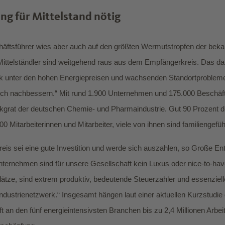
g für Mittelstand nötig
äftsführer wies aber auch auf den größten Wermutstropfen der bek
Mittelständler sind weitgehend raus aus dem Empfängerkreis. Das darf
ark unter den hohen Energiepreisen und wachsenden Standortproblem
ch nachbessern.“ Mit rund 1.900 Unternehmen und 175.000 Beschäfti
ckgrat der deutschen Chemie- und Pharmaindustrie. Gut 90 Prozent
0 Mitarbeiterinnen und Mitarbeiter, viele von ihnen sind familiengefüh
reis sei eine gute Investition und werde sich auszahlen, so Große Ent
nternehmen sind für unsere Gesellschaft kein Luxus oder nice-to-hav
splätze, sind extrem produktiv, bedeutende Steuerzahler und essenziell
dustrienetzwerk.“ Insgesamt hängen laut einer aktuellen Kurzstudie d
 an den fünf energieintensivsten Branchen bis zu 2,4 Millionen Arbei