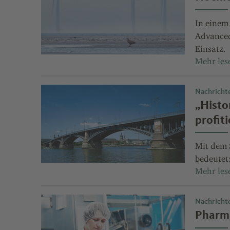
In einem
Advanced
Einsatz.
Nachricht
„Histo
profit
Mit dem 
bedeutet:
Nachricht
Pharma