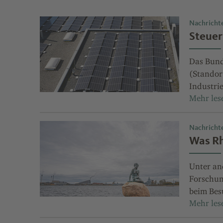
Nachricht
Steuer
Das Bund
(Standort
Industri
Nachricht
Was Rh
Unter an
Forschun
beim Bes