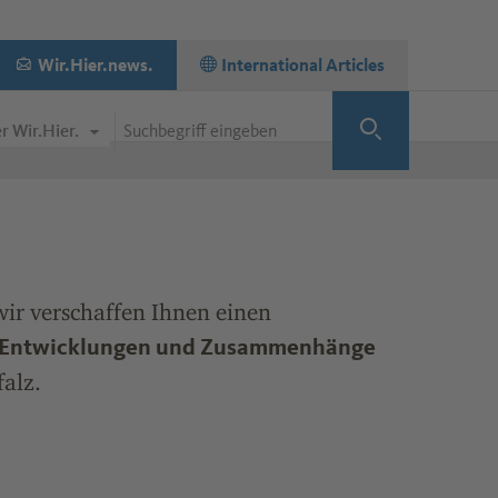
Wechseln zur Seite
Wir.Hier.news.
Wechseln zur Seite
International Articles
Artikel-Such-Formular
Suche a
r Wir.Hier.
wir verschaffen Ihnen einen
n Entwicklungen und Zusammenhänge
alz.