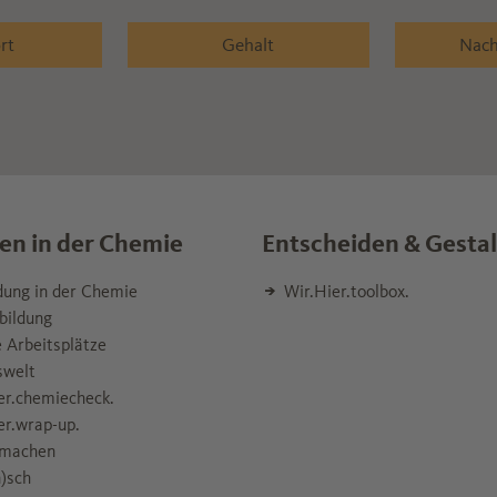
rt
Gehalt
Nach
en in der Chemie
Entscheiden & Gesta
dung in der Chemie
Wir.Hier.toolbox.
bildung
 Arbeitsplätze
swelt
er.chemiecheck.
er.wrap-up.
machen
)sch