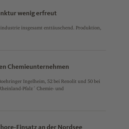
unktur wenig erfreut
aindustrie insgesamt enttäuschend. Produktion,
schen Chemieunternehmen
Boehringer Ingelheim, 52 bei Renolit und 50 bei
in Rheinland-Pfalz´ Chemie- und
shore-Einsatz an der Nordsee