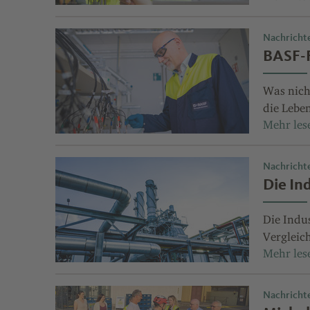
Nachricht
BASF-F
Was nich
die Lebe
Nachricht
Die In
Die Indus
Vergleic
Nachricht