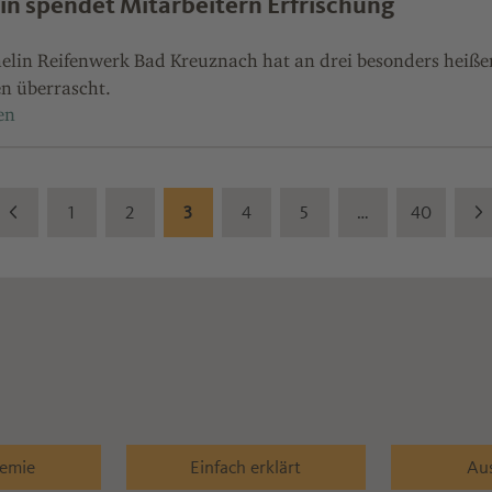
in spendet Mitarbeitern Erfrischung
elin Reifenwerk Bad Kreuznach hat an drei besonders heißen
n überrascht.
1
2
3
4
5
…
40
hemie
Einfach erklärt
Au