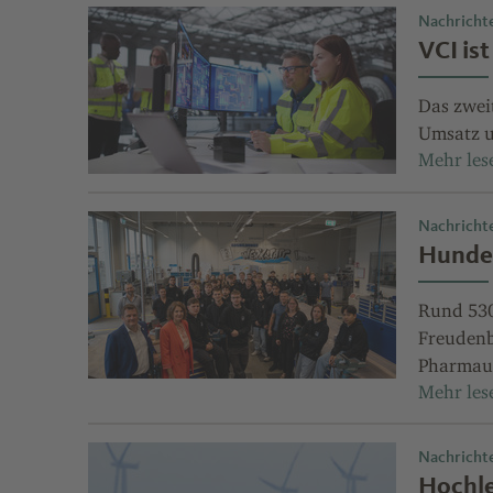
Nachricht
VCI is
Das zwei
Umsatz un
Nachricht
Hunder
Rund 530 
Freudenbe
Pharmau
Nachricht
Hochle