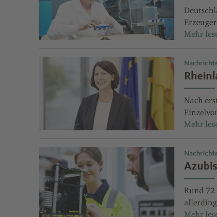
Deutschl
Erzeuger
Nachricht
Rheinl
Nach ers
Einzelvor
Nachricht
Azubis
Rund 72 
allerdin