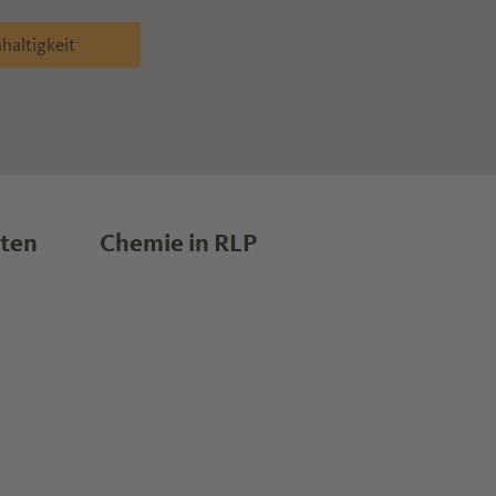
haltigkeit
lten
Chemie in RLP