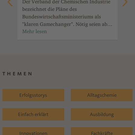
Der Verband der Chemischen Industrie
Che
bezeichnet die Pläne des
Wet
Bundeswirtschaftsministeriums als
"klaren Gamechanger". Nötig seien aber
Nachbesserungen für den Mittelstand.
THEMEN
Erfolgsstorys
Alltagschemie
Einfach erklärt
Ausbildung
Innovationen
Fachkräfte