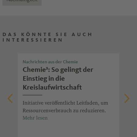
DAS KÖNNTE SIE AUCH
INTERESSIEREN
Nachrichten aus der Chemie
Che
Chemie³: So gelingt der
Bi
Einstieg in die
na
Kreislaufwirtschaft
Fos
Kun
Initiative veröffentlicht Leitfaden, um
zun
Ressourcenverbrauch zu reduzieren.
Alt
Bio
Bra