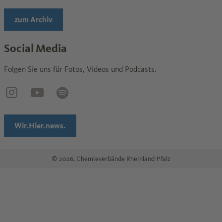
Wechseln zur Seite
zum Archiv
Social Media
Folgen Sie uns für Fotos, Videos und Podcasts.
Wechseln
Wechseln
Wechseln
zur
zur
zur
Wechseln zur Seite
Wir.Hier.news.
Seite
Seite
SeiteSpotify
© 2026, Chemieverbände Rheinland-Pfalz
Instagram
YouTube